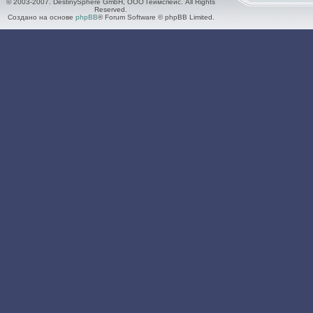
© 2003-2007. DestinySphere GmbH, ООО Геймспейс. All Rights
Reserved.
Создано на основе
phpBB
® Forum Software © phpBB Limited.