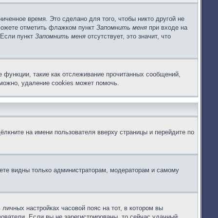
иченное время. Это сделано для того, чтобы никто другой не
 можете отметить флажком пункт
Запомнить меня
при входе на
 Если пункт
Запомнить меня
отсутствует, это значит, что
е функции, такие как отслеживание прочитанных сообщений,
можно, удаление cookies может помочь.
ёлкните на имени пользователя вверху страницы и перейдите по
дете видны только администраторам, модераторам и самому
 личных настройках часовой пояс на тот, в котором вы
ьзователи. Если вы не зарегистрированы, то сейчас удачный