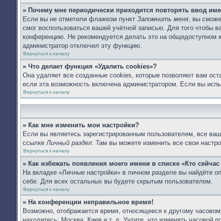
» Почему мне периодически приходится повторять ввод име
Если вы не отметили флажком пункт
Запомнить меня
, вы сможе
смог воспользоваться вашей учётной записью. Для того чтобы 
конференцию. Не рекомендуется делать это на общедоступном ко
администратор отключил эту функцию.
Вернуться к началу
» Что делает функция «Удалить cookies»?
Она удаляет все созданные cookies, которые позволяют вам ост
если эта возможность включена администратором. Если вы испы
Вернуться к началу
» Как мне изменить мои настройки?
Если вы являетесь зарегистрированным пользователем, все ваши
ссылке
Личный раздел
. Там вы можете изменить все свои настро
Вернуться к началу
» Как избежать появления моего имени в списке «Кто сейча
На вкладке «Личные настройки» в личном разделе вы найдёте 
себе. Для всех остальных вы будете скрытым пользователем.
Вернуться к началу
» На конференции неправильное время!
Возможно, отображается время, относящееся к другому часовому 
находитесь: Москва, Киев и т. д. Учтите, что изменять часовой 