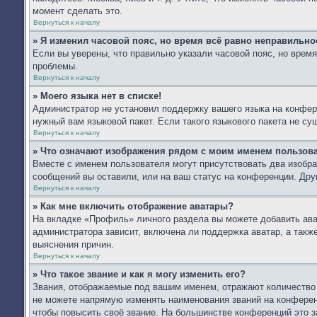
момент сделать это.
Вернуться к началу
» Я изменил часовой пояс, но время всё равно неправильно
Если вы уверены, что правильно указали часовой пояс, но врем
проблемы.
Вернуться к началу
» Моего языка нет в списке!
Администратор не установил поддержку вашего языка на конфере
нужный вам языковой пакет. Если такого языкового пакета не с
Вернуться к началу
» Что означают изображения рядом с моим именем пользов
Вместе с именем пользователя могут присутствовать два изобра
сообщений вы оставили, или на ваш статус на конференции. Дру
Вернуться к началу
» Как мне включить отображение аватары?
На вкладке «Профиль» личного раздела вы можете добавить ават
администратора зависит, включена ли поддержка аватар, а такж
выяснения причин.
Вернуться к началу
» Что такое звание и как я могу изменить его?
Звания, отображаемые под вашим именем, отражают количество
не можете напрямую изменять наименования званий на конферен
чтобы повысить своё звание. На большинстве конференций это з