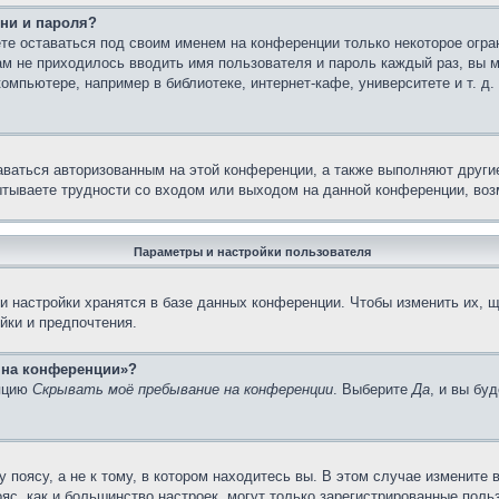
ни и пароля?
те оставаться под своим именем на конференции только некоторое огран
вам не приходилось вводить имя пользователя и пароль каждый раз, вы
мпьютере, например в библиотеке, интернет-кафе, университете и т. д.
аваться авторизованным на этой конференции, а также выполняют други
тываете трудности со входом или выходом на данной конференции, воз
Параметры и настройки пользователя
 настройки хранятся в базе данных конференции. Чтобы изменить их, щ
йки и предпочтения.
с на конференции»?
опцию
Скрывать моё пребывание на конференции
. Выберите
Да
, и вы бу
поясу, а не к тому, в котором находитесь вы. В этом случае измените в
пояс, как и большинство настроек, могут только зарегистрированные пол