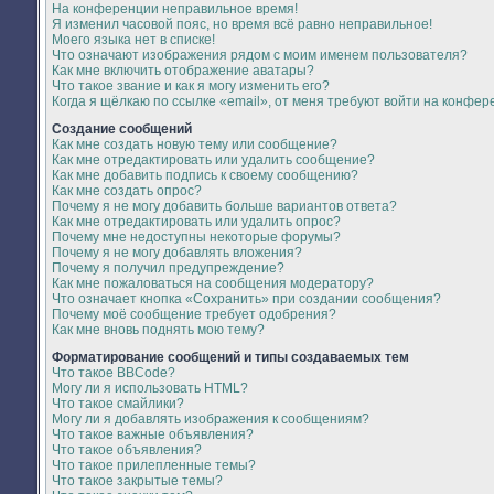
На конференции неправильное время!
Я изменил часовой пояс, но время всё равно неправильное!
Моего языка нет в списке!
Что означают изображения рядом с моим именем пользователя?
Как мне включить отображение аватары?
Что такое звание и как я могу изменить его?
Когда я щёлкаю по ссылке «email», от меня требуют войти на конфер
Создание сообщений
Как мне создать новую тему или сообщение?
Как мне отредактировать или удалить сообщение?
Как мне добавить подпись к своему сообщению?
Как мне создать опрос?
Почему я не могу добавить больше вариантов ответа?
Как мне отредактировать или удалить опрос?
Почему мне недоступны некоторые форумы?
Почему я не могу добавлять вложения?
Почему я получил предупреждение?
Как мне пожаловаться на сообщения модератору?
Что означает кнопка «Сохранить» при создании сообщения?
Почему моё сообщение требует одобрения?
Как мне вновь поднять мою тему?
Форматирование сообщений и типы создаваемых тем
Что такое BBCode?
Могу ли я использовать HTML?
Что такое смайлики?
Могу ли я добавлять изображения к сообщениям?
Что такое важные объявления?
Что такое объявления?
Что такое прилепленные темы?
Что такое закрытые темы?