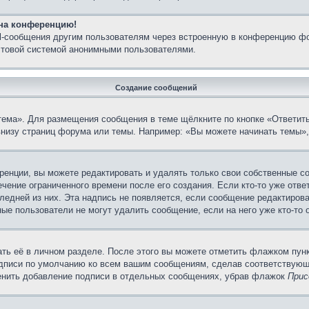
 на конференцию!
il-сообщения другим пользователям через встроенную в конференцию фо
очтовой системой анонимными пользователями.
Создание сообщений
тема». Для размещения сообщения в теме щёлкните по кнопке «Ответить
внизу страниц форума или темы. Например: «Вы можете начинать темы»,
енции, вы можете редактировать и удалять только свои собственные с
чение ограниченного времени после его создания. Если кто-то уже отве
следней из них. Эта надпись не появляется, если сообщение редактиров
ые пользователи не могут удалить сообщение, если на него уже кто-то 
ть её в личном разделе. После этого вы можете отметить флажком пун
одписи по умолчанию ко всем вашим сообщениям, сделав соответствую
менить добавление подписи в отдельных сообщениях, убрав флажок
Прис