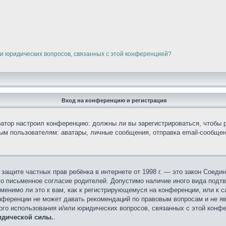
ли юридических вопросов, связанных с этой конференцией?
Вход на конференцию и регистрация
тратор настроил конференцию: должны ли вы зарегистрироваться, чтобы 
 пользователям: аватары, личные сообщения, отправка email-сообщений,
кт о защите частных прав ребёнка в интернете от 1998 г. — это закон Сое
о письменное согласие родителей. Допустимо наличие иного вида подт
менимо ли это к вам, как к регистрирующемуся на конференции, или к 
онференции не может давать рекомендаций по правовым вопросам и не я
ного использования и/или юридических вопросов, связанных с этой конф
идической силы.
.