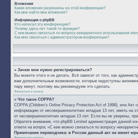
Вложения
Какие вложения разрешены на этой конференции?
Как мне найти мои вложения?
Информация о phpBB
Кто написал эту конференцию?
Почему здесь нет такой-то функции?
С кем можно связаться по вопросу некорректного использования и/и
Как мне связаться с администратором конференции?
» Зачем мне нужно регистрироваться?
Вы можете этого и не делать. Всё зависит от того, как админис
вам дополнительные возможности, которые недоступны анонимным
пару минут, поэтому мы рекомендуем это сделать.
Вернуться к началу
» Что такое COPPA?
COPPA (Children’s Online Privacy Protection Act of 1998), или А
информацию от несовершеннолетних младше 13 лет, иметь на эт
от несовершеннолетних младше 13 лет. Если вы не уверены, при
Обратите внимание, что phpBB Limited администрация данной к
ответе на вопрос «С кем можно связаться по вопросу некоррект
Примечание переводчика: в России данный акт не имеет юр
Вернуться к началу