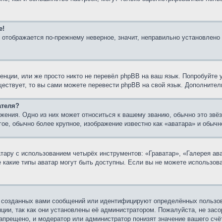
е!
я отображается по-прежнему неверное, значит, неправильно установлено
нции, или же просто никто не перевёл phpBB на ваш язык. Попробуйте 
уществует, то вы сами можете перевести phpBB на свой язык. Дополнит
ателя?
жения. Одно из них может относиться к вашему званию, обычно это звёз
гое, обычно более крупное, изображение известно как «аватара» и обыч
ару с использованием четырёх инструментов: «Граватар», «Галерея ава
е какие типы аватар могут быть доступны. Если вы не можете использо
 созданных вами сообщений или идентифицируют определённых пользов
ции, так как они установлены её администратором. Пожалуйста, не зас
апрещено, и модератор или администратор понизят значение вашего счё