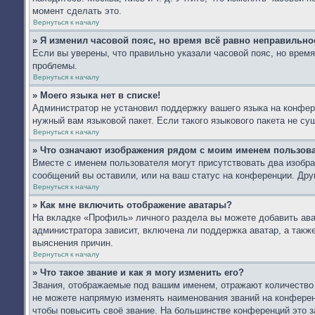
момент сделать это.
Вернуться к началу
» Я изменил часовой пояс, но время всё равно неправильно
Если вы уверены, что правильно указали часовой пояс, но врем
проблемы.
Вернуться к началу
» Моего языка нет в списке!
Администратор не установил поддержку вашего языка на конфере
нужный вам языковой пакет. Если такого языкового пакета не с
Вернуться к началу
» Что означают изображения рядом с моим именем пользов
Вместе с именем пользователя могут присутствовать два изобра
сообщений вы оставили, или на ваш статус на конференции. Дру
Вернуться к началу
» Как мне включить отображение аватары?
На вкладке «Профиль» личного раздела вы можете добавить ават
администратора зависит, включена ли поддержка аватар, а такж
выяснения причин.
Вернуться к началу
» Что такое звание и как я могу изменить его?
Звания, отображаемые под вашим именем, отражают количество
не можете напрямую изменять наименования званий на конферен
чтобы повысить своё звание. На большинстве конференций это з