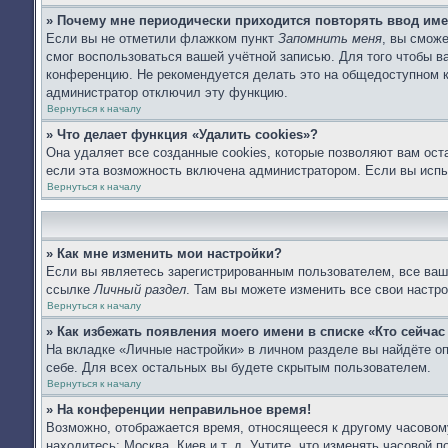
» Почему мне периодически приходится повторять ввод име
Если вы не отметили флажком пункт
Запомнить меня
, вы сможе
смог воспользоваться вашей учётной записью. Для того чтобы 
конференцию. Не рекомендуется делать это на общедоступном ко
администратор отключил эту функцию.
Вернуться к началу
» Что делает функция «Удалить cookies»?
Она удаляет все созданные cookies, которые позволяют вам ост
если эта возможность включена администратором. Если вы испы
Вернуться к началу
» Как мне изменить мои настройки?
Если вы являетесь зарегистрированным пользователем, все ваши
ссылке
Личный раздел
. Там вы можете изменить все свои настро
Вернуться к началу
» Как избежать появления моего имени в списке «Кто сейча
На вкладке «Личные настройки» в личном разделе вы найдёте 
себе. Для всех остальных вы будете скрытым пользователем.
Вернуться к началу
» На конференции неправильное время!
Возможно, отображается время, относящееся к другому часовому 
находитесь: Москва, Киев и т. д. Учтите, что изменять часовой 