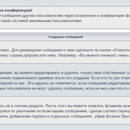
 на конференцию!
il-сообщения другим пользователям через встроенную в конференцию фо
очтовой системой анонимными пользователями.
Создание сообщений
тема». Для размещения сообщения в теме щёлкните по кнопке «Ответить
внизу страниц форума или темы. Например: «Вы можете начинать темы»,
енции, вы можете редактировать и удалять только свои собственные с
чение ограниченного времени после его создания. Если кто-то уже отве
следней из них. Эта надпись не появляется, если сообщение редактиров
ые пользователи не могут удалить сообщение, если на него уже кто-то 
ть её в личном разделе. После этого вы можете отметить флажком пун
одписи по умолчанию ко всем вашим сообщениям, сделав соответствую
менить добавление подписи в отдельных сообщениях, убрав флажок
Прис