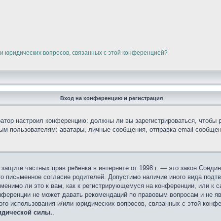
ли юридических вопросов, связанных с этой конференцией?
Вход на конференцию и регистрация
тратор настроил конференцию: должны ли вы зарегистрироваться, чтобы 
 пользователям: аватары, личные сообщения, отправка email-сообщений,
кт о защите частных прав ребёнка в интернете от 1998 г. — это закон Сое
о письменное согласие родителей. Допустимо наличие иного вида подт
менимо ли это к вам, как к регистрирующемуся на конференции, или к 
онференции не может давать рекомендаций по правовым вопросам и не я
ного использования и/или юридических вопросов, связанных с этой конф
идической силы.
.