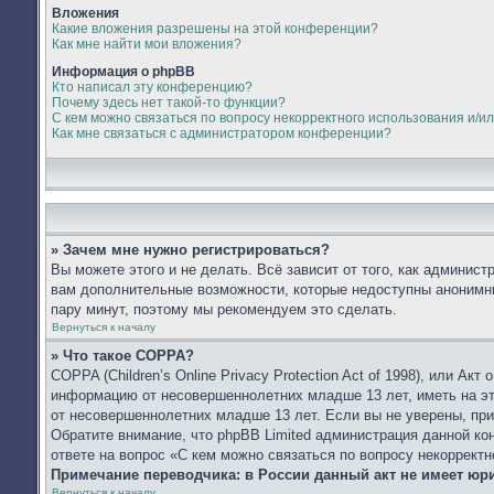
Вложения
Какие вложения разрешены на этой конференции?
Как мне найти мои вложения?
Информация о phpBB
Кто написал эту конференцию?
Почему здесь нет такой-то функции?
С кем можно связаться по вопросу некорректного использования и/и
Как мне связаться с администратором конференции?
» Зачем мне нужно регистрироваться?
Вы можете этого и не делать. Всё зависит от того, как админис
вам дополнительные возможности, которые недоступны анонимным
пару минут, поэтому мы рекомендуем это сделать.
Вернуться к началу
» Что такое COPPA?
COPPA (Children’s Online Privacy Protection Act of 1998), или А
информацию от несовершеннолетних младше 13 лет, иметь на эт
от несовершеннолетних младше 13 лет. Если вы не уверены, при
Обратите внимание, что phpBB Limited администрация данной к
ответе на вопрос «С кем можно связаться по вопросу некоррект
Примечание переводчика: в России данный акт не имеет юр
Вернуться к началу