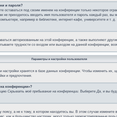
ни и пароля?
те оставаться под своим именем на конференции только некоторое огран
вам не приходилось вводить имя пользователя и пароль каждый раз, вы
мпьютере, например в библиотеке, интернет-кафе, университете и т. д.
аваться авторизованным на этой конференции, а также выполняют други
тываете трудности со входом или выходом на данной конференции, воз
Параметры и настройки пользователя
 настройки хранятся в базе данных конференции. Чтобы изменить их, щ
йки и предпочтения.
с на конференции»?
опцию
Скрывать моё пребывание на конференции
. Выберите
Да
, и вы бу
поясу, а не к тому, в котором находитесь вы. В этом случае измените в
пояс, как и большинство настроек, могут только зарегистрированные пол