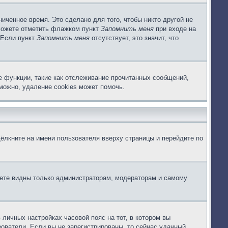
иченное время. Это сделано для того, чтобы никто другой не
 можете отметить флажком пункт
Запомнить меня
при входе на
 Если пункт
Запомнить меня
отсутствует, это значит, что
е функции, такие как отслеживание прочитанных сообщений,
можно, удаление cookies может помочь.
ёлкните на имени пользователя вверху страницы и перейдите по
дете видны только администраторам, модераторам и самому
 личных настройках часовой пояс на тот, в котором вы
ьзователи. Если вы не зарегистрированы, то сейчас удачный