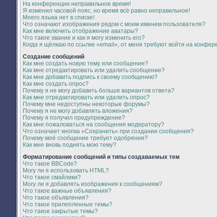
На конференции неправильное время!
Я изменил часовой пояс, но время всё равно неправильное!
Моего языка нет в списке!
Что означают изображения рядом с моим именем пользователя?
Как мне включить отображение аватары?
Что такое звание и как я могу изменить его?
Когда я щёлкаю по ссылке «email», от меня требуют войти на конфер
Создание сообщений
Как мне создать новую тему или сообщение?
Как мне отредактировать или удалить сообщение?
Как мне добавить подпись к своему сообщению?
Как мне создать опрос?
Почему я не могу добавить больше вариантов ответа?
Как мне отредактировать или удалить опрос?
Почему мне недоступны некоторые форумы?
Почему я не могу добавлять вложения?
Почему я получил предупреждение?
Как мне пожаловаться на сообщения модератору?
Что означает кнопка «Сохранить» при создании сообщения?
Почему моё сообщение требует одобрения?
Как мне вновь поднять мою тему?
Форматирование сообщений и типы создаваемых тем
Что такое BBCode?
Могу ли я использовать HTML?
Что такое смайлики?
Могу ли я добавлять изображения к сообщениям?
Что такое важные объявления?
Что такое объявления?
Что такое прилепленные темы?
Что такое закрытые темы?