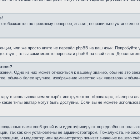
е!
я отображается по-прежнему неверное, значит, неправильно установлено
нции, или же просто никто не перевёл phpBB на ваш язык. Попробуйте 
уществует, то вы сами можете перевести phpBB на свой язык. Дополнит
ателя?
жения. Одно из них может относиться к вашему званию, обычно это звёз
гое, обычно более крупное, изображение известно как «аватара» и обыч
ару с использованием четырёх инструментов: «Граватар», «Галерея ава
е какие типы аватар могут быть доступны. Если вы не можете использо
 созданных вами сообщений или идентифицируют определённых пользов
ции, так как они установлены её администратором. Пожалуйста, не зас
апрещено, и модератор или администратор понизят значение вашего счё