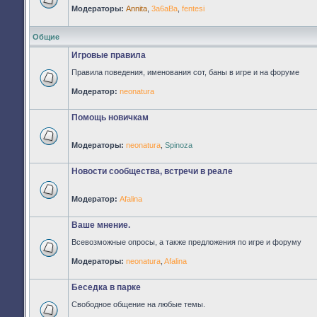
Модераторы:
Annita
,
3a6aBa
,
fentesi
Нет
непрочитанных
сообщений
Общие
Игровые правила
Правила поведения, именования сот, баны в игре и на форуме
Нет
Модератор:
neonatura
непрочитанных
сообщений
Помощь новичкам
Модераторы:
neonatura
,
Spinoza
Нет
непрочитанных
сообщений
Новости сообщества, встречи в реале
Модератор:
Afalina
Нет
непрочитанных
сообщений
Ваше мнение.
Всевозможные опросы, а также предложения по игре и форуму
Нет
Модераторы:
neonatura
,
Afalina
непрочитанных
сообщений
Беседка в парке
Свободное общение на любые темы.