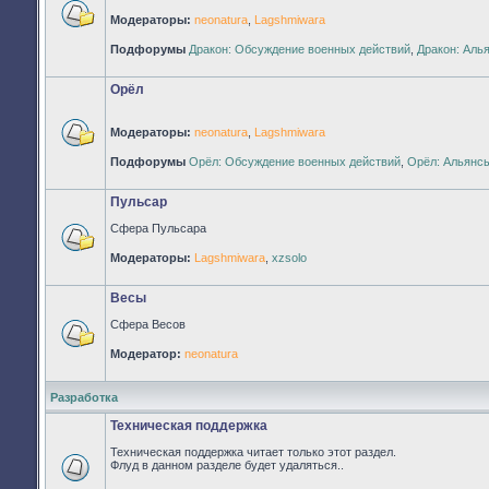
Модераторы:
neonatura
,
Lagshmiwara
Нет
непрочитанных
Подфорумы
Дракон: Обсуждение военных действий
,
Дракон: Аль
сообщений
Орёл
Модераторы:
neonatura
,
Lagshmiwara
Нет
Подфорумы
Орёл: Обсуждение военных действий
,
Орёл: Альянс
непрочитанных
сообщений
Пульсар
Сфера Пульсара
Нет
Модераторы:
Lagshmiwara
,
xzsolo
непрочитанных
сообщений
Весы
Сфера Весов
Нет
Модератор:
neonatura
непрочитанных
сообщений
Разработка
Техническая поддержка
Техническая поддержка читает только этот раздел.
Флуд в данном разделе будет удаляться..
Нет