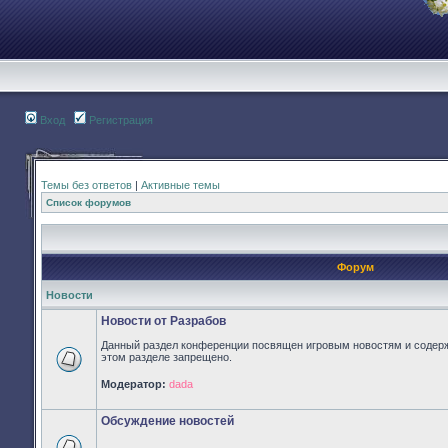
Вход
Регистрация
Темы без ответов
|
Активные темы
Список форумов
Форум
Новости
Новости от Разрабов
Данный раздел конференции посвящен игровым новостям и содер
этом разделе запрещено.
Нет
Модератор:
dada
непрочитанных
сообщений
Обсуждение новостей