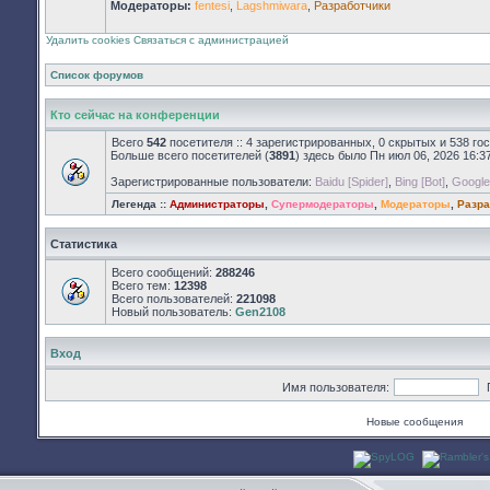
Модераторы:
fentesi
,
Lagshmiwara
,
Разработчики
непрочитанных
сообщений
Удалить cookies
Связаться с администрацией
Список форумов
Кто сейчас на конференции
Всего
542
посетителя :: 4 зарегистрированных, 0 скрытых и 538 го
Больше всего посетителей (
3891
) здесь было Пн июл 06, 2026 16:3
Зарегистрированные пользователи:
Baidu [Spider]
,
Bing [Bot]
,
Google 
Легенда ::
Администраторы
,
Супермодераторы
,
Модераторы
,
Разра
Статистика
Всего сообщений:
288246
Всего тем:
12398
Всего пользователей:
221098
Новый пользователь:
Gen2108
Вход
Имя пользователя:
Новые сообщения