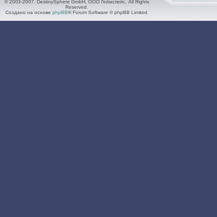
© 2003-2007. DestinySphere GmbH, ООО Геймспейс. All Rights
Reserved.
Создано на основе
phpBB
® Forum Software © phpBB Limited.