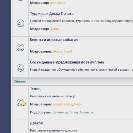
Нет
Модератор:
neonatura
непрочитанных
сообщений
Турниры и Доска Почета
Списки победителей квестов, турниров, а так же обсуждение побед
Нет
Модератор:
Afalina
непрочитанных
сообщений
Квесты и игровые события
Модераторы:
Afalina
,
lheu4
Нет
непрочитанных
сообщений
Обсуждение и предложения по геймплею
Новый раздел по обсуждению геймлея, как классической версии, т
Нет
непрочитанных
сообщений
Сферы
Телец
Разговоры касательно тельца
Модераторы:
Lagshmiwara
,
lheu4
Нет
непрочитанных
Подфорумы
Логовница
,
Телец: Альянсы
сообщений
Дракон
Разговоры касательно дракона