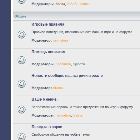
Модераторы:
Annita
,
3a6aBa
,
fentesi
Нет
непрочитанных
сообщений
Общие
Игровые правила
Правила поведения, именования сот, баны в игре и на форуме
Нет
Модератор:
neonatura
непрочитанных
сообщений
Помощь новичкам
Модераторы:
neonatura
,
Spinoza
Нет
непрочитанных
сообщений
Новости сообщества, встречи в реале
Модератор:
Afalina
Нет
непрочитанных
сообщений
Ваше мнение.
Всевозможные опросы, а также предложения по игре и форуму
Нет
Модераторы:
neonatura
,
Afalina
непрочитанных
сообщений
Беседка в парке
Свободное общение на любые темы.