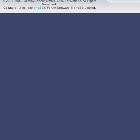
© 2003-2007. DestinySphere GmbH, ООО Геймспейс. All Rights
Reserved.
Создано на основе
phpBB
® Forum Software © phpBB Limited.