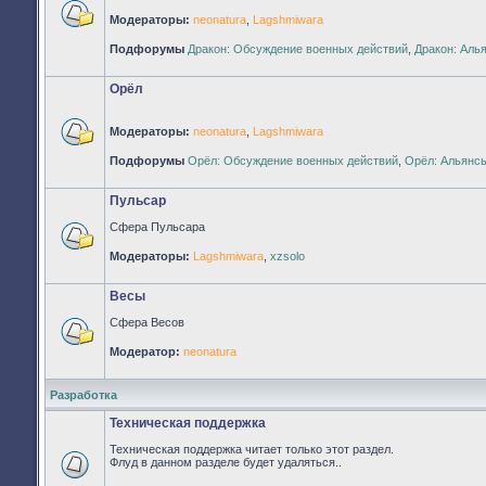
Модераторы:
neonatura
,
Lagshmiwara
Нет
непрочитанных
Подфорумы
Дракон: Обсуждение военных действий
,
Дракон: Аль
сообщений
Орёл
Модераторы:
neonatura
,
Lagshmiwara
Нет
Подфорумы
Орёл: Обсуждение военных действий
,
Орёл: Альянс
непрочитанных
сообщений
Пульсар
Сфера Пульсара
Нет
Модераторы:
Lagshmiwara
,
xzsolo
непрочитанных
сообщений
Весы
Сфера Весов
Нет
Модератор:
neonatura
непрочитанных
сообщений
Разработка
Техническая поддержка
Техническая поддержка читает только этот раздел.
Флуд в данном разделе будет удаляться..
Нет