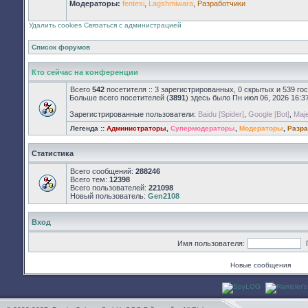
Модераторы:
fentesi
,
Lagshmiwara
,
Разработчики
непрочитанных
сообщений
Удалить cookies
Связаться с администрацией
Список форумов
Кто сейчас на конференции
Всего
542
посетителя :: 3 зарегистрированных, 0 скрытых и 539 го
Больше всего посетителей (
3891
) здесь было Пн июл 06, 2026 16:3
Зарегистрированные пользователи:
Baidu [Spider]
,
Google [Bot]
,
Maje
Легенда ::
Администраторы
,
Супермодераторы
,
Модераторы
,
Разра
Статистика
Всего сообщений:
288246
Всего тем:
12398
Всего пользователей:
221098
Новый пользователь:
Gen2108
Вход
Имя пользователя:
Новые сообщения