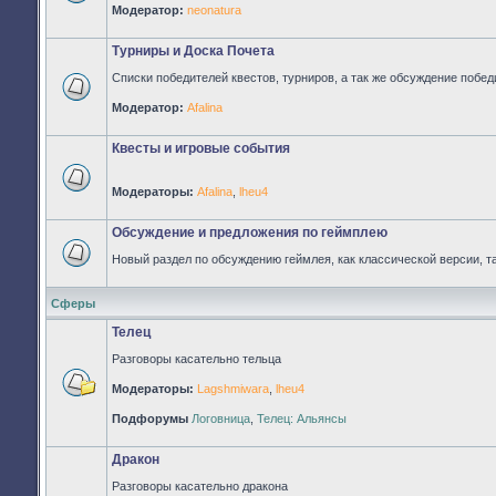
Нет
Модератор:
neonatura
непрочитанных
сообщений
Турниры и Доска Почета
Списки победителей квестов, турниров, а так же обсуждение побед
Нет
Модератор:
Afalina
непрочитанных
сообщений
Квесты и игровые события
Модераторы:
Afalina
,
lheu4
Нет
непрочитанных
сообщений
Обсуждение и предложения по геймплею
Новый раздел по обсуждению геймлея, как классической версии, т
Нет
непрочитанных
сообщений
Сферы
Телец
Разговоры касательно тельца
Модераторы:
Lagshmiwara
,
lheu4
Нет
непрочитанных
Подфорумы
Логовница
,
Телец: Альянсы
сообщений
Дракон
Разговоры касательно дракона