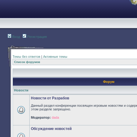
Вход
Регистрация
Темы без ответов
|
Активные темы
Список форумов
Форум
Новости
Новости от Разрабов
Данный раздел конференции посвящен игровым новостям и содер
этом разделе запрещено.
Нет
Модератор:
dada
непрочитанных
сообщений
Обсуждение новостей