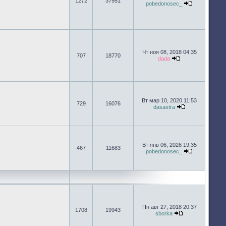
1272
37951
pobedonosec_
Перейти к п
Чт ноя 08, 2018 04:35
707
18770
dada
Перейти к после
Вт мар 10, 2020 11:53
729
16076
dasastra
Перейти к пос
Вт янв 06, 2026 19:35
467
11683
pobedonosec_
Перейти к п
Пн авг 27, 2018 20:37
1708
19943
sborka
Перейти к посл