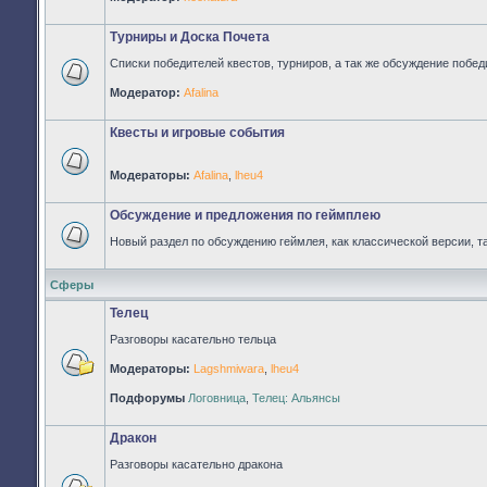
непрочитанных
сообщений
Турниры и Доска Почета
Списки победителей квестов, турниров, а так же обсуждение побед
Нет
Модератор:
Afalina
непрочитанных
сообщений
Квесты и игровые события
Модераторы:
Afalina
,
lheu4
Нет
непрочитанных
сообщений
Обсуждение и предложения по геймплею
Новый раздел по обсуждению геймлея, как классической версии, т
Нет
непрочитанных
сообщений
Сферы
Телец
Разговоры касательно тельца
Модераторы:
Lagshmiwara
,
lheu4
Нет
непрочитанных
Подфорумы
Логовница
,
Телец: Альянсы
сообщений
Дракон
Разговоры касательно дракона