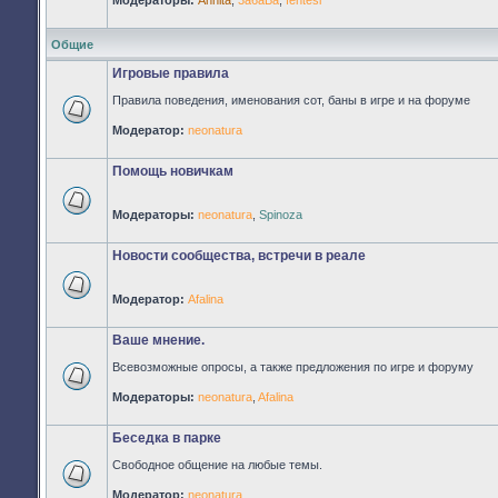
Модераторы:
Annita
,
3a6aBa
,
fentesi
Нет
непрочитанных
сообщений
Общие
Игровые правила
Правила поведения, именования сот, баны в игре и на форуме
Нет
Модератор:
neonatura
непрочитанных
сообщений
Помощь новичкам
Модераторы:
neonatura
,
Spinoza
Нет
непрочитанных
сообщений
Новости сообщества, встречи в реале
Модератор:
Afalina
Нет
непрочитанных
сообщений
Ваше мнение.
Всевозможные опросы, а также предложения по игре и форуму
Нет
Модераторы:
neonatura
,
Afalina
непрочитанных
сообщений
Беседка в парке
Свободное общение на любые темы.
Нет
Модератор:
neonatura