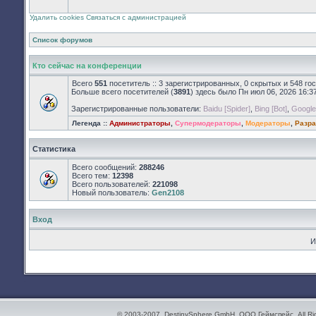
сообщений
Удалить cookies
Связаться с администрацией
Список форумов
Кто сейчас на конференции
Всего
551
посетитель :: 3 зарегистрированных, 0 скрытых и 548 го
Больше всего посетителей (
3891
) здесь было Пн июл 06, 2026 16:3
Зарегистрированные пользователи:
Baidu [Spider]
,
Bing [Bot]
,
Google 
Легенда ::
Администраторы
,
Супермодераторы
,
Модераторы
,
Разра
Статистика
Всего сообщений:
288246
Всего тем:
12398
Всего пользователей:
221098
Новый пользователь:
Gen2108
Вход
И
© 2003-2007. DestinySphere GmbH, ООО Геймспейс. All Ri