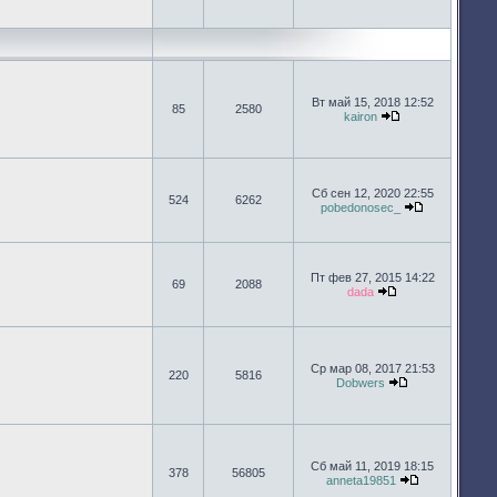
Перейти к п
Вт май 15, 2018 12:52
85
2580
kairon
Перейти к посл
Сб сен 12, 2020 22:55
524
6262
pobedonosec_
Перейти к п
Пт фев 27, 2015 14:22
69
2088
dada
Перейти к после
Ср мар 08, 2017 21:53
220
5816
Dobwers
Перейти к пос
Сб май 11, 2019 18:15
378
56805
anneta19851
Перейти к п