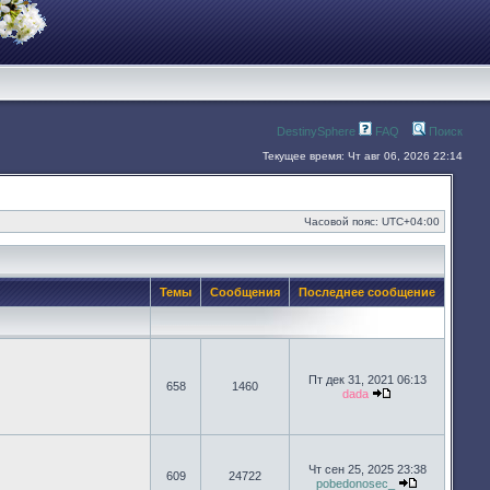
DestinySphere
FAQ
Поиск
Текущее время: Чт авг 06, 2026 22:14
Часовой пояс:
UTC+04:00
Темы
Сообщения
Последнее сообщение
Пт дек 31, 2021 06:13
658
1460
dada
Перейти к после
Чт сен 25, 2025 23:38
609
24722
pobedonosec_