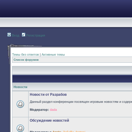
Вход
Регистрация
Темы без ответов
|
Активные темы
Список форумов
Новости
Новости от Разрабов
Данный раздел конференции посвящен игровым новостям и содер
Нет
Модератор:
dada
непрочитанных
сообщений
Обсуждение новостей