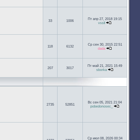
Пт апр 27, 2018 19:15
33
1006
vssll
Перейти к после
Ср сен 30, 2015 22:51
118
6132
dada
Перейти к после
Пт май 21, 2021 15:49
207
3017
sborka
Перейти к посл
Вс сен 05, 2021 21:04
2735
52851
pobedonosec_
Перейти к п
Ср июл 08, 2026 00:34