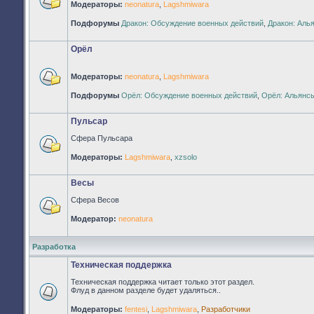
Модераторы:
neonatura
,
Lagshmiwara
Нет
непрочитанных
Подфорумы
Дракон: Обсуждение военных действий
,
Дракон: Аль
сообщений
Орёл
Модераторы:
neonatura
,
Lagshmiwara
Нет
Подфорумы
Орёл: Обсуждение военных действий
,
Орёл: Альянс
непрочитанных
сообщений
Пульсар
Сфера Пульсара
Нет
Модераторы:
Lagshmiwara
,
xzsolo
непрочитанных
сообщений
Весы
Сфера Весов
Нет
Модератор:
neonatura
непрочитанных
сообщений
Разработка
Техническая поддержка
Техническая поддержка читает только этот раздел.
Флуд в данном разделе будет удаляться..
Нет
Модераторы:
fentesi
,
Lagshmiwara
,
Разработчики
непрочитанных