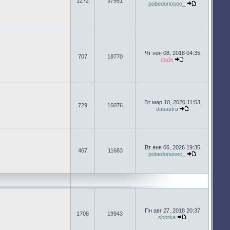
1272
37951
pobedonosec_
Перейти к п
Чт ноя 08, 2018 04:35
707
18770
dada
Перейти к после
Вт мар 10, 2020 11:53
729
16076
dasastra
Перейти к пос
Вт янв 06, 2026 19:35
467
11683
pobedonosec_
Перейти к п
Пн авг 27, 2018 20:37
1708
19943
sborka
Перейти к посл