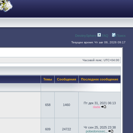
DestinySphere
FAQ
Поиск
Текущее время: Чт авг 06, 2026 09:17
Часовой пояс:
UTC+04:00
Темы
Сообщения
Последнее сообщение
Пт дек 31, 2021 06:13
658
1460
dada
Перейти к после
Чт сен 25, 2025 23:38
609
24722
pobedonosec_