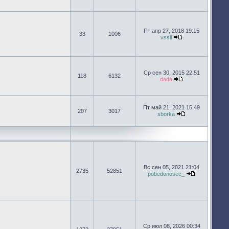
Пт апр 27, 2018 19:15
33
1006
vssll
Перейти к после
Ср сен 30, 2015 22:51
118
6132
dada
Перейти к после
Пт май 21, 2021 15:49
207
3017
sborka
Перейти к посл
Вс сен 05, 2021 21:04
2735
52851
pobedonosec_
Перейти к п
Ср июл 08, 2026 00:34