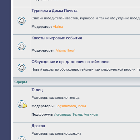
непрочитанных
сообщений
Турниры и Доска Почета
Списки победителей квестов, турниров, а так же обсуждение побед
Нет
Модератор:
Afalina
непрочитанных
сообщений
Квесты и игровые события
Модераторы:
Afalina
,
lheu4
Нет
непрочитанных
сообщений
Обсуждение и предложения по геймплею
Новый раздел по обсуждению геймлея, как классической версии, т
Нет
непрочитанных
сообщений
Сферы
Телец
Разговоры касательно тельца
Модераторы:
Lagshmiwara
,
lheu4
Нет
непрочитанных
Подфорумы
Логовница
,
Телец: Альянсы
сообщений
Дракон
Разговоры касательно дракона