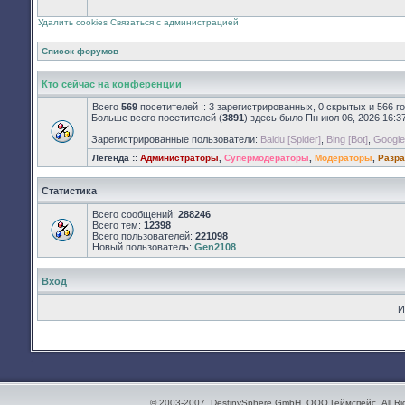
сообщений
Удалить cookies
Связаться с администрацией
Список форумов
Кто сейчас на конференции
Всего
569
посетителей :: 3 зарегистрированных, 0 скрытых и 566 г
Больше всего посетителей (
3891
) здесь было Пн июл 06, 2026 16:3
Зарегистрированные пользователи:
Baidu [Spider]
,
Bing [Bot]
,
Google 
Легенда ::
Администраторы
,
Супермодераторы
,
Модераторы
,
Разра
Статистика
Всего сообщений:
288246
Всего тем:
12398
Всего пользователей:
221098
Новый пользователь:
Gen2108
Вход
И
© 2003-2007. DestinySphere GmbH, ООО Геймспейс. All Ri