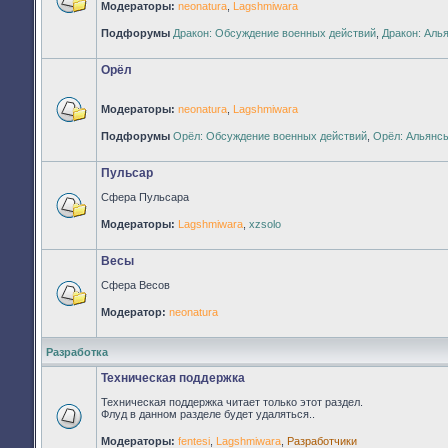
Модераторы:
neonatura
,
Lagshmiwara
Нет
непрочитанных
Подфорумы
Дракон: Обсуждение военных действий
,
Дракон: Аль
сообщений
Орёл
Модераторы:
neonatura
,
Lagshmiwara
Нет
Подфорумы
Орёл: Обсуждение военных действий
,
Орёл: Альянс
непрочитанных
сообщений
Пульсар
Сфера Пульсара
Нет
Модераторы:
Lagshmiwara
,
xzsolo
непрочитанных
сообщений
Весы
Сфера Весов
Нет
Модератор:
neonatura
непрочитанных
сообщений
Разработка
Техническая поддержка
Техническая поддержка читает только этот раздел.
Флуд в данном разделе будет удаляться..
Нет
Модераторы:
fentesi
,
Lagshmiwara
,
Разработчики
непрочитанных