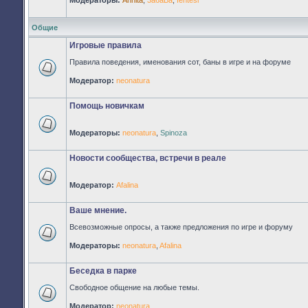
Модераторы:
Annita
,
3a6aBa
,
fentesi
Нет
непрочитанных
сообщений
Общие
Игровые правила
Правила поведения, именования сот, баны в игре и на форуме
Нет
Модератор:
neonatura
непрочитанных
сообщений
Помощь новичкам
Модераторы:
neonatura
,
Spinoza
Нет
непрочитанных
сообщений
Новости сообщества, встречи в реале
Модератор:
Afalina
Нет
непрочитанных
сообщений
Ваше мнение.
Всевозможные опросы, а также предложения по игре и форуму
Нет
Модераторы:
neonatura
,
Afalina
непрочитанных
сообщений
Беседка в парке
Свободное общение на любые темы.
Нет
Модератор:
neonatura