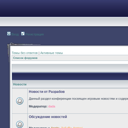
Вход
Регистрация
Темы без ответов
|
Активные темы
Список форумов
Новости
Новости от Разрабов
Данный раздел конференции посвящен игровым новостям и содер
Нет
Модератор:
dada
непрочитанных
сообщений
Обсуждение новостей