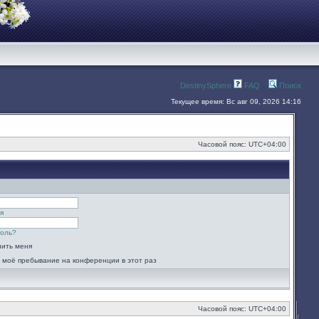
DestinySphere
FAQ
Поиск
Текущее время: Вс авг 09, 2026 14:16
Часовой пояс:
UTC+04:00
я
роль?
ить меня
 моё пребывание на конференции в этот раз
Часовой пояс:
UTC+04:00