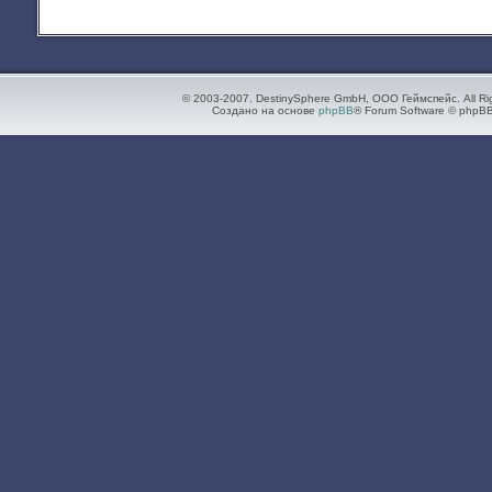
© 2003-2007. DestinySphere GmbH, ООО Геймспейс. All Ri
Создано на основе
phpBB
® Forum Software © phpBB