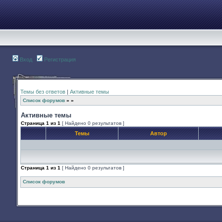
Вход
Регистрация
Темы без ответов
|
Активные темы
Список форумов
»
»
Активные темы
Страница
1
из
1
[ Найдено 0 результатов ]
Темы
Автор
Страница
1
из
1
[ Найдено 0 результатов ]
Список форумов