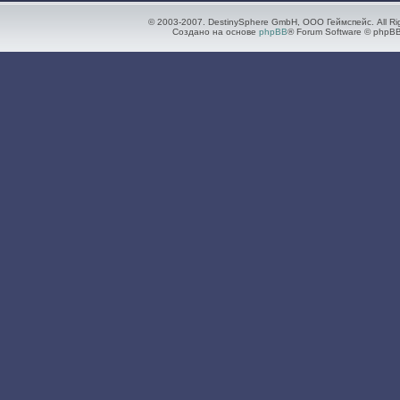
© 2003-2007. DestinySphere GmbH, ООО Геймспейс. All Ri
Создано на основе
phpBB
® Forum Software © phpBB