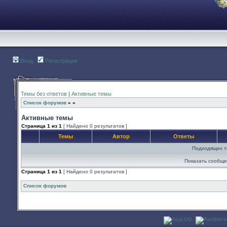
Вход
Регистрация
Темы без ответов
|
Активные темы
Список форумов
»
»
Активные темы
Страница
1
из
1
[ Найдено 0 результатов ]
Темы
Автор
Ответы
Подходящих т
Показать сообще
Страница
1
из
1
[ Найдено 0 результатов ]
Список форумов