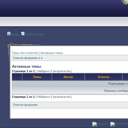
Вход
Регистрация
Темы без ответов
|
Активные темы
Список форумов
»
»
Активные темы
Страница
1
из
1
[ Найдено 0 результатов ]
Темы
Автор
Ответы
Подходящих т
Показать сообще
Страница
1
из
1
[ Найдено 0 результатов ]
Список форумов