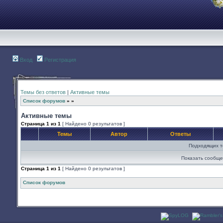
Вход
Регистрация
Темы без ответов
|
Активные темы
Список форумов
»
»
Активные темы
Страница
1
из
1
[ Найдено 0 результатов ]
Темы
Автор
Ответы
Подходящих т
Показать сообще
Страница
1
из
1
[ Найдено 0 результатов ]
Список форумов