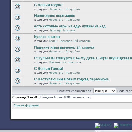
В
новых
этой
С Новым годом!
непрочитанных
теме
в форуме
Новости от Разрабов
сообщений.
нет
В
новых
этой
Новогоднее перемирие
непрочитанных
теме
в форуме
Новости от Разрабов
сообщений.
нет
В
новых
этой
есть сотовые огры на еду- нужны на кад
непрочитанных
теме
в форуме
Пульсар: Торговля
сообщений.
нет
В
новых
этой
Куплю юнитов.
непрочитанных
теме
в форуме
Телец: Торговля 3ий уровень
сообщений.
нет
В
новых
этой
Падение игры вычером 24 апреля
непрочитанных
теме
в форуме
Новости от Разрабов
сообщений.
нет
В
новых
этой
Результаты конкурса к 14-му День Р. игры подведены 
непрочитанных
теме
в форуме
Обсуждение новостей
сообщений.
нет
В
новых
этой
С Новым Годом!
непрочитанных
теме
в форуме
Новости от Разрабов
сообщений.
нет
В
новых
этой
С Наступающим Новым годом, перемирие.
непрочитанных
теме
в форуме
Новости от Разрабов
сообщений.
нет
В
новых
этой
непрочитанных
Показать сообщения за:
Поле сорт
теме
сообщений.
нет
Страница
1
из
40
[ Найдено более 1000 результатов ]
новых
непрочитанных
сообщений.
Список форумов