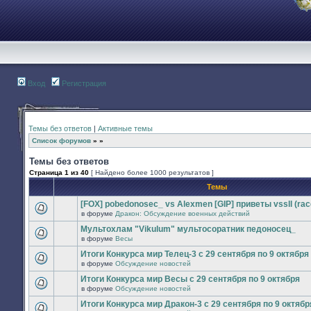
Вход
Регистрация
Темы без ответов
|
Активные темы
Список форумов
»
»
Темы без ответов
Страница
1
из
40
[ Найдено более 1000 результатов ]
Темы
[FOX] pobedonosec_ vs Alexmen [GIP] приветы vssll (rac
в форуме
Дракон: Обсуждение военных действий
В
этой
Мультохлам "Vikulum" мультосоратник педоносец_
теме
в форуме
Весы
нет
В
новых
этой
Итоги Конкурса мир Телец-3 с 29 сентября по 9 октября
непрочитанных
теме
в форуме
Обсуждение новостей
сообщений.
нет
В
новых
этой
Итоги Конкурса мир Весы с 29 сентября по 9 октября
непрочитанных
теме
в форуме
Обсуждение новостей
сообщений.
нет
В
новых
этой
Итоги Конкурса мир Дракон-3 с 29 сентября по 9 октябр
непрочитанных
теме