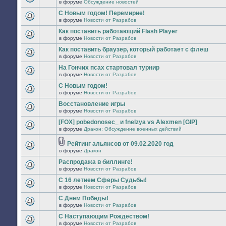
в форуме
Обсуждение новостей
сообщений.
нет
В
новых
этой
С Новым годом! Перемирие!
непрочитанных
теме
в форуме
Новости от Разрабов
сообщений.
нет
В
новых
этой
Как поставить работающий Flash Player
непрочитанных
теме
в форуме
Новости от Разрабов
сообщений.
нет
В
новых
этой
Как поставить браузер, который работает с флеш
непрочитанных
теме
в форуме
Новости от Разрабов
сообщений.
нет
В
новых
этой
На Гончих псах стартовал турнир
непрочитанных
теме
в форуме
Новости от Разрабов
сообщений.
нет
В
новых
этой
С Новым годом!
непрочитанных
теме
в форуме
Новости от Разрабов
сообщений.
нет
В
новых
этой
Восстановление игры
непрочитанных
теме
в форуме
Новости от Разрабов
сообщений.
нет
В
новых
этой
[FOX] pobedonosec_ и fnelzya vs Alexmen [GIP]
непрочитанных
теме
в форуме
Дракон: Обсуждение военных действий
сообщений.
нет
В
новых
этой
непрочитанных
Рейтинг альянсов от 09.02.2020 год
теме
сообщений.
Вложения
нет
в форуме
Дракон
В
новых
этой
непрочитанных
Распродажа в биллинге!
теме
сообщений.
в форуме
Новости от Разрабов
нет
В
новых
этой
C 16 летием Сферы Судьбы!
непрочитанных
теме
сообщений.
в форуме
Новости от Разрабов
нет
В
новых
этой
С Днем Победы!
непрочитанных
теме
в форуме
Новости от Разрабов
сообщений.
нет
В
новых
этой
С Наступающим Рождеством!
непрочитанных
теме
в форуме
Новости от Разрабов
сообщений.
нет