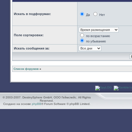
Искать в подфорумах:
Да
Нет
Поле сортировки:
по возрастанию
по убыванию
Искать сообщения за:
Список форумов
»
© 2003-2007. DestinySphere GmbH, ООО Геймспейс. All Rights
Reserved.
Создано на основе
phpBB
® Forum Software © phpBB Limited.