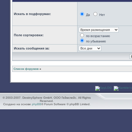
Искать в подфорумах:
Да
Нет
Поле сортировки:
по возрастанию
по убыванию
Искать сообщения за:
Список форумов
»
© 2003-2007. DestinySphere GmbH, ООО Геймспейс. All Rights
Reserved.
Создано на основе
phpBB
® Forum Software © phpBB Limited.