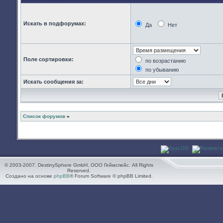
Искать в подфорумах:
Да
Нет
Поле сортировки:
по возрастанию
по убыванию
Искать сообщения за:
Список форумов
»
© 2003-2007. DestinySphere GmbH, ООО Геймспейс. All Rights
Reserved.
Создано на основе
phpBB
® Forum Software © phpBB Limited.