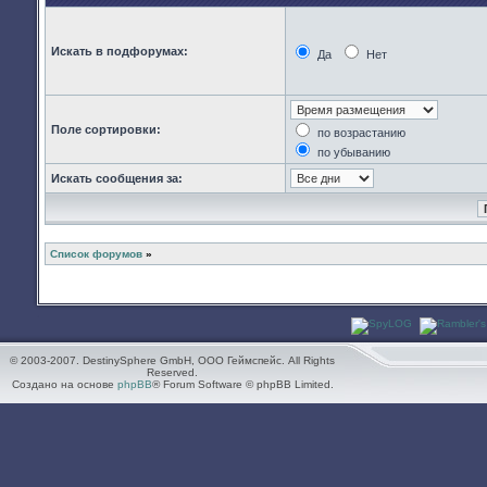
Искать в подфорумах:
Да
Нет
Поле сортировки:
по возрастанию
по убыванию
Искать сообщения за:
Список форумов
»
© 2003-2007. DestinySphere GmbH, ООО Геймспейс. All Rights
Reserved.
Создано на основе
phpBB
® Forum Software © phpBB Limited.