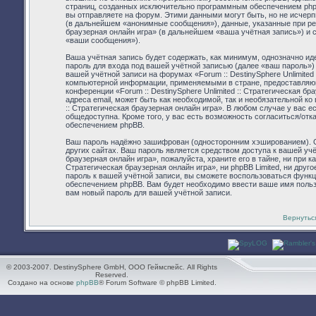
страниц, созданных исключительно программным обеспечением ph
вы отправляете на форум. Этими данными могут быть, но не исчер
(в дальнейшем «анонимные сообщения»), данные, указанные при реги
браузерная онлайн игра» (в дальнейшем «ваша учётная запись») и 
«ваши сообщения»).
Ваша учётная запись будет содержать, как минимум, однозначно и
пароль для входа под вашей учётной записью (далее «ваш пароль»)
вашей учётной записи на форумах «Forum :: DestinySphere Unlimited
компьютерной информации, применяемыми в стране, предоставляющ
конференции «Forum :: DestinySphere Unlimited :: Стратегическая б
адреса email, может быть как необходимой, так и необязательной ко
:: Стратегическая браузерная онлайн игра». В любом случае у вас 
общедоступна. Кроме того, у вас есть возможность согласиться/от
обеспечением phpBB.
Ваш пароль надёжно зашифрован (односторонним хэшированием). Од
других сайтах. Ваш пароль является средством доступа к вашей учёт
браузерная онлайн игра», пожалуйста, храните его в тайне, ни при ка
Стратегическая браузерная онлайн игра», ни phpBB Limited, ни друг
пароль к вашей учётной записи, вы сможете воспользоваться фун
обеспечением phpBB. Вам будет необходимо ввести ваше имя пользо
вам новый пароль для вашей учётной записи.
Вернутьс
© 2003-2007. DestinySphere GmbH, ООО Геймспейс. All Rights
Reserved.
Создано на основе
phpBB
® Forum Software © phpBB Limited.