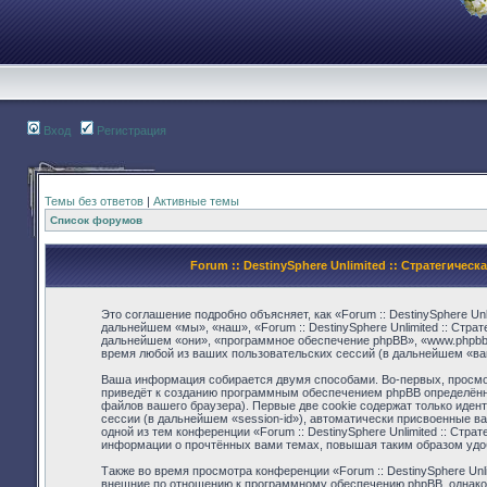
Вход
Регистрация
Темы без ответов
|
Активные темы
Список форумов
Forum :: DestinySphere Unlimited :: Стратегиче
Это соглашение подробно объясняет, как «Forum :: DestinySphere Unl
дальнейшем «мы», «наш», «Forum :: DestinySphere Unlimited :: Страте
дальнейшем «они», «программное обеспечение phpBB», «www.phpbb.
время любой из ваших пользовательских сессий (в дальнейшем «в
Ваша информация собирается двумя способами. Во-первых, просмотр 
приведёт к созданию программным обеспечением phpBB определённ
файлов вашего браузера). Первые две cookie содержат только иден
сессии (в дальнейшем «session-id»), автоматически присвоенные в
одной из тем конференции «Forum :: DestinySphere Unlimited :: Стра
информации о прочтённых вами темах, повышая таким образом удо
Также во время просмотра конференции «Forum :: DestinySphere Unli
внешние по отношению к программному обеспечению phpBB, однако 