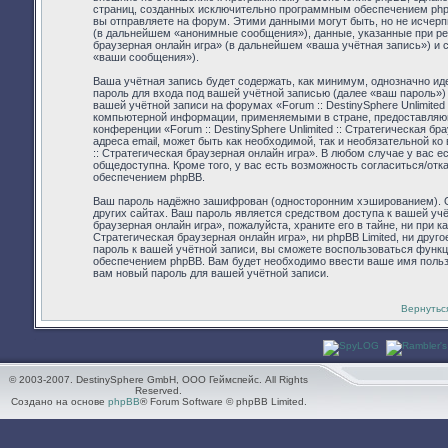
страниц, созданных исключительно программным обеспечением ph
вы отправляете на форум. Этими данными могут быть, но не исчер
(в дальнейшем «анонимные сообщения»), данные, указанные при реги
браузерная онлайн игра» (в дальнейшем «ваша учётная запись») и 
«ваши сообщения»).
Ваша учётная запись будет содержать, как минимум, однозначно и
пароль для входа под вашей учётной записью (далее «ваш пароль»)
вашей учётной записи на форумах «Forum :: DestinySphere Unlimited
компьютерной информации, применяемыми в стране, предоставляющ
конференции «Forum :: DestinySphere Unlimited :: Стратегическая б
адреса email, может быть как необходимой, так и необязательной ко
:: Стратегическая браузерная онлайн игра». В любом случае у вас 
общедоступна. Кроме того, у вас есть возможность согласиться/от
обеспечением phpBB.
Ваш пароль надёжно зашифрован (односторонним хэшированием). Од
других сайтах. Ваш пароль является средством доступа к вашей учёт
браузерная онлайн игра», пожалуйста, храните его в тайне, ни при ка
Стратегическая браузерная онлайн игра», ни phpBB Limited, ни друг
пароль к вашей учётной записи, вы сможете воспользоваться фун
обеспечением phpBB. Вам будет необходимо ввести ваше имя пользо
вам новый пароль для вашей учётной записи.
Вернутьс
© 2003-2007. DestinySphere GmbH, ООО Геймспейс. All Rights
Reserved.
Создано на основе
phpBB
® Forum Software © phpBB Limited.