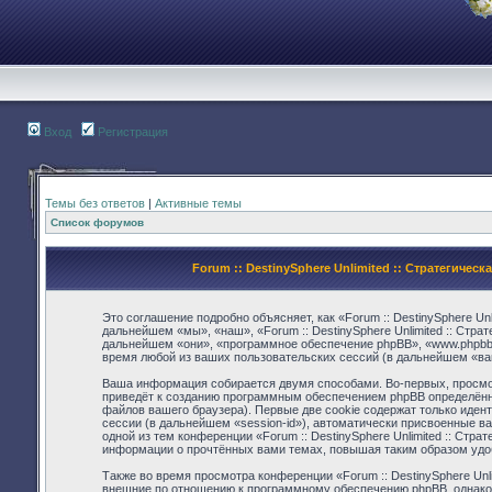
Вход
Регистрация
Темы без ответов
|
Активные темы
Список форумов
Forum :: DestinySphere Unlimited :: Стратегиче
Это соглашение подробно объясняет, как «Forum :: DestinySphere Unl
дальнейшем «мы», «наш», «Forum :: DestinySphere Unlimited :: Страте
дальнейшем «они», «программное обеспечение phpBB», «www.phpbb.
время любой из ваших пользовательских сессий (в дальнейшем «в
Ваша информация собирается двумя способами. Во-первых, просмотр 
приведёт к созданию программным обеспечением phpBB определённ
файлов вашего браузера). Первые две cookie содержат только иден
сессии (в дальнейшем «session-id»), автоматически присвоенные в
одной из тем конференции «Forum :: DestinySphere Unlimited :: Стра
информации о прочтённых вами темах, повышая таким образом удо
Также во время просмотра конференции «Forum :: DestinySphere Unli
внешние по отношению к программному обеспечению phpBB, однако 