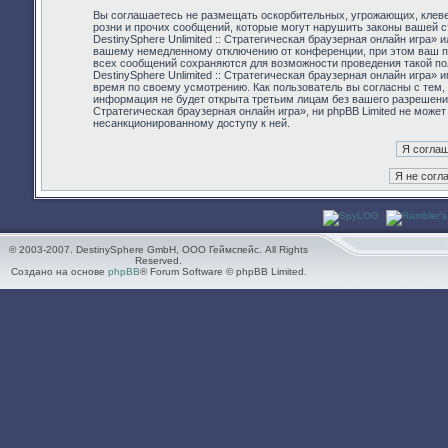
Вы соглашаетесь не размещать оскорбительных, угрожающих, клев
розни и прочих сообщений, которые могут нарушить законы вашей ст
DestinySphere Unlimited :: Стратегическая браузерная онлайн игра
вашему немедленному отключению от конференции, при этом ваш пр
всех сообщений сохраняются для возможности проведения такой пол
DestinySphere Unlimited :: Стратегическая браузерная онлайн игра»
время по своему усмотрению. Как пользователь вы согласны с тем,
информация не будет открыта третьим лицам без вашего разрешения,
Стратегическая браузерная онлайн игра», ни phpBB Limited не может
несанкционированному доступу к ней.
© 2003-2007. DestinySphere GmbH, ООО Геймспейс. All Rights
Reserved.
Создано на основе
phpBB
® Forum Software © phpBB Limited.