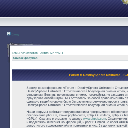
Вход
Темы без ответов
|
Активные темы
Список форумов
Forum :: DestinySphere Unlimited :: 
Заходя на конференцию «Forum :: DestinySphere Unlimited :: Страте
DestinySphere Unlimited :: Стратегическая браузерная онлайн игра»,
условиями. Если вы не согласны с ними, пожалуйста, не заходите и 
браузерная онлайн игра». Мы оставляем за собой право изменять эт
однако с вашей стороны было бы разумным регулярно просматривать
DestinySphere Unlimited :: Стратегическая браузерная онлайн игра»
Наши форумы работают под управлением программного обеспечения
обеспечение phpBB», «www.phpbb.com», «phpBB Limited», «phpBB Te
«GPL»). Скачать его можно по адресу
www.phpbb.com
. Ограничения
и поддержкой интернет-конференций, и phpBB Limited не несёт отве
допустимого содержания и/или поведения в них. За дополнительно