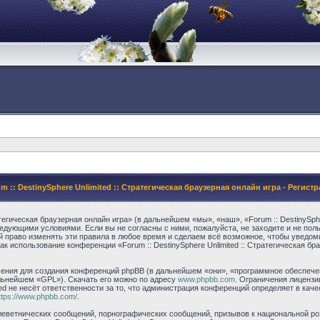
m :: DestinySphere Unlimited :: Стратегическая браузерная онлайн игра - Регист
атегическая браузерная онлайн игра» (в дальнейшем «мы», «наш», «Forum :: DestinySphe
следующими условиями. Если вы не согласны с ними, пожалуйста, не заходите и не поль
й право изменять эти правила в любое время и сделаем всё возможное, чтобы уведом
как использование конференции «Forum :: DestinySphere Unlimited :: Стратегическая б
ния для создания конференций phpBB (в дальнейшем «они», «программное обеспечени
альнейшем «GPL»). Скачать его можно по адресу
www.phpbb.com
. Ограничения лицензи
ed не несёт ответственности за то, что администрация конференций определяет в каче
ttps://www.phpbb.com/
.
еветнических сообщений, порнографических сообщений, призывов к национальной ро