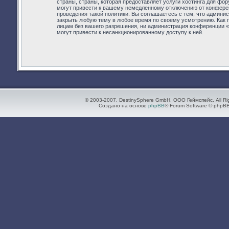
страны, страны, которая предоставляет услуги хостинга для фор
могут привести к вашему немедленному отключению от конферен
проведения такой политики. Вы соглашаетесь с тем, что админис
закрыть любую тему в любое время по своему усмотрению. Как п
лицам без вашего разрешения, ни администрация конференции «For
могут привести к несанкционированному доступу к ней.
© 2003-2007. DestinySphere GmbH, ООО Геймспейс. All Ri
Создано на основе
phpBB
® Forum Software © phpBB