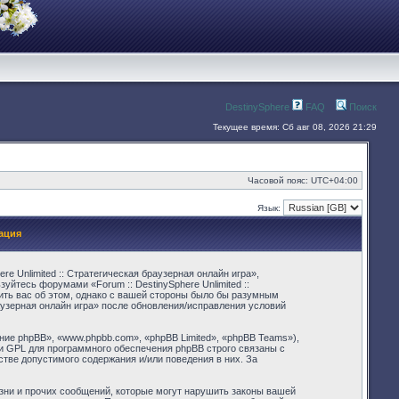
DestinySphere
FAQ
Поиск
Текущее время: Сб авг 08, 2026 21:29
Часовой пояс:
UTC+04:00
Язык:
рация
re Unlimited :: Стратегическая браузерная онлайн игра»,
зуйтесь форумами «Forum :: DestinySphere Unlimited ::
ить вас об этом, однако с вашей стороны было бы разумным
раузерная онлайн игра» после обновления/исправления условий
е phpBB», «www.phpbb.com», «phpBB Limited», «phpBB Teams»),
и GPL для программного обеспечения phpBB строго связаны с
стве допустимого содержания и/или поведения в них. За
зни и прочих сообщений, которые могут нарушить законы вашей