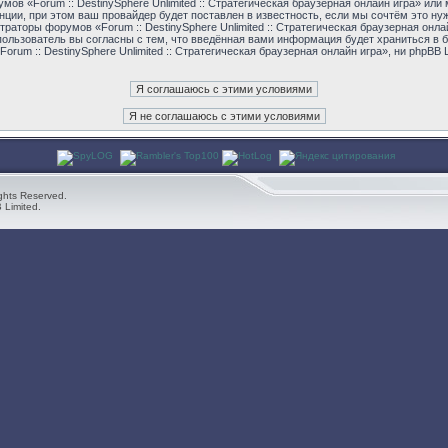
умов «Forum :: DestinySphere Unlimited :: Стратегическая браузерная онлайн игра» 
ции, при этом ваш провайдер будет поставлен в известность, если мы сочтём это н
траторы форумов «Forum :: DestinySphere Unlimited :: Стратегическая браузерная онла
ользователь вы согласны с тем, что введённая вами информация будет храниться в б
um :: DestinySphere Unlimited :: Стратегическая браузерная онлайн игра», ни phpBB 
ghts Reserved.
 Limited.