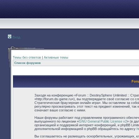
Вход
Темы без ответов
|
Активные темы
Список форумов
Foru
Заходя на конференцию «Forum :: DestinySphere Unlimited :: Стр
«http://forum.ds-game.ru»), вы подтверждаете своё согласие со 
Стратегическая браузерная онлайн игра». Мы оставляем за собо
регулярно просматривать этот текст на предмет изменений, так 
означает ваше согласие с ними.
Наши форумы работают под управлением программного обеспече
выпущенного по лицензии «
GNU General Public License v2
» (в д
организацией и поддержкой интернет-конференций, и phpBB Limit
дополнительной информацией о phpBB обращайтесь по адресу
h
Вы соглашаетесь не размещать оскорбительных, угрожающих, кл