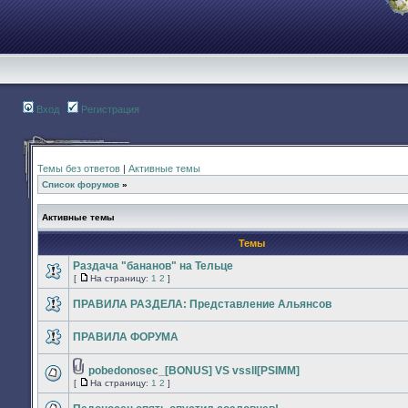
Вход
Регистрация
Темы без ответов
|
Активные темы
Список форумов
»
Активные темы
Темы
Раздача "бананов" на Тельце
[
На страницу:
1
2
]
Нет
На
непрочитанных
страницу
ПРАВИЛА РАЗДЕЛА: Представление Альянсов
сообщений
Нет
непрочитанных
ПРАВИЛА ФОРУМА
сообщений
Нет
непрочитанных
pobedonosec_[BONUS] VS vssll[PSIMM]
сообщений
Вложения
[
На страницу:
1
2
]
Нет
На
непрочитанных
страницу
сообщений