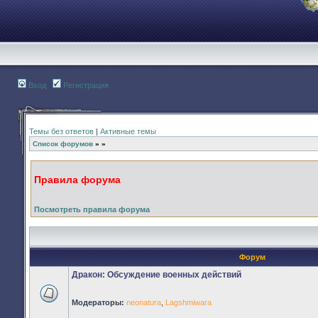
Вход
Регистрация
Темы без ответов
|
Активные темы
Список форумов
»
»
Правила форума
Посмотреть правила форума
Форум
Дракон: Обсуждение военных действий
Модераторы:
neonatura
,
Lagshmiwara
Нет
непрочитанных