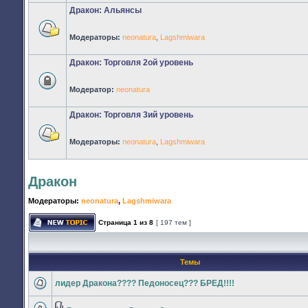
сообщений
Дракон: Альянсы
Модераторы:
neonatura
,
Lagshmiwara
Нет
непрочитанных
сообщений
Дракон: Торговля 2ой уровень
Модератор:
neonatura
Форум
закрыт
Дракон: Торговля 3ий уровень
Модераторы:
neonatura
,
Lagshmiwara
Нет
непрочитанных
сообщений
Дракон
Модераторы:
neonatura
,
Lagshmiwara
Страница
1
из
8
[ 197 тем ]
Начать
новую
тему
Темы
лидер Дракона???? Педоносец??? БРЕД!!!!
Нет
непрочитанных