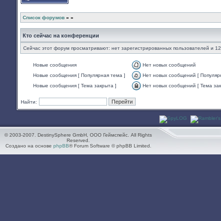
Начать новую тему
Список форумов
»
»
Кто сейчас на конференции
Сейчас этот форум просматривают: нет зарегистрированных пользователей и 12
Новые сообщения
Нет новых сообщений
Нет
Новые сообщения [ Популярная тема ]
Нет новых сообщений [ Популяр
непрочитанных
Нет
сообщений
Новые сообщения [ Тема закрыта ]
Нет новых сообщений [ Тема зак
непрочитанных
Нет
сообщений
непрочитанных
[
Найти:
сообщений
Популярная
[
тема
Тема
]
закрыта
]
© 2003-2007. DestinySphere GmbH, ООО Геймспейс. All Rights
Reserved.
Создано на основе
phpBB
® Forum Software © phpBB Limited.