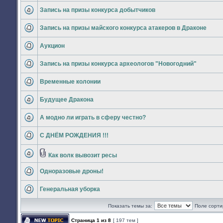
непрочитанных
Запись на призы конкурса добытчиков
сообщений
Нет
непрочитанных
Запись на призы майского конкурса атакеров в Драконе
сообщений
Нет
непрочитанных
Аукцион
сообщений
Нет
непрочитанных
Запись на призы конкурса археологов "Новогодний"
сообщений
Нет
непрочитанных
Временные колонии
сообщений
Нет
непрочитанных
Будущее Дракона
сообщений
Нет
непрочитанных
А модно ли играть в сферу честно?
сообщений
Нет
непрочитанных
С ДНЁМ РОЖДЕНИЯ !!!
сообщений
Нет
непрочитанных
сообщений
Как волк вывозит ресы
Вложения
Нет
непрочитанных
Одноразовые дроны!
сообщений
Нет
непрочитанных
Генеральная уборка
сообщений
Нет
непрочитанных
Показать темы за:
Поле сорти
сообщений
Страница
1
из
8
[ 197 тем ]