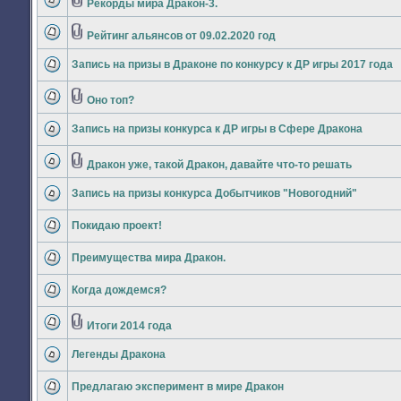
сообщений
Рекорды мира Дракон-3.
Вложения
Нет
непрочитанных
сообщений
Рейтинг альянсов от 09.02.2020 год
Вложения
Нет
непрочитанных
Запись на призы в Драконе по конкурсу к ДР игры 2017 года
сообщений
Нет
непрочитанных
сообщений
Оно топ?
Вложения
Нет
непрочитанных
Запись на призы конкурса к ДР игры в Сфере Дракона
сообщений
Нет
непрочитанных
сообщений
Дракон уже, такой Дракон, давайте что-то решать
Вложения
Нет
непрочитанных
Запись на призы конкурса Добытчиков "Новогодний"
сообщений
Нет
непрочитанных
Покидаю проект!
сообщений
Нет
непрочитанных
Преимущества мира Дракон.
сообщений
Нет
непрочитанных
Когда дождемся?
сообщений
Нет
непрочитанных
сообщений
Итоги 2014 года
Вложения
Нет
непрочитанных
Легенды Дракона
сообщений
Нет
непрочитанных
Предлагаю эксперимент в мире Дракон
сообщений
Нет