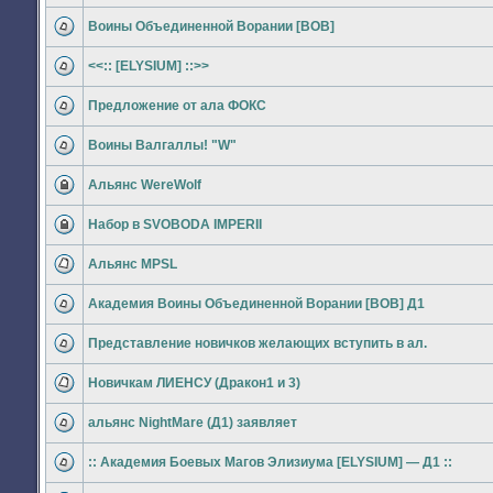
Вложения
Нет
непрочитанных
Воины Объединенной Ворании [BOB]
сообщений
Нет
непрочитанных
<<:: [ELYSIUM] ::>>
сообщений
Нет
непрочитанных
Предложение от ала ФОКС
сообщений
Нет
непрочитанных
Воины Валгаллы! "W"
сообщений
Нет
непрочитанных
Альянс WereWolf
сообщений
Эта
тема
Набор в SVOBODA IMPERII
закрыта,
вы
Эта
не
тема
можете
Альянс MPSL
закрыта,
редактировать
вы
Нет
и
не
непрочитанных
оставлять
можете
Академия Воины Объединенной Ворании [BOB] Д1
сообщений
сообщения
редактировать
Нет
в
и
непрочитанных
ней.
оставлять
Представление новичков желающих вступить в ал.
сообщений
сообщения
Нет
в
непрочитанных
ней.
Новичкам ЛИЕНСУ (Дракон1 и 3)
сообщений
Нет
непрочитанных
альянс NightMare (Д1) заявляет
сообщений
Нет
непрочитанных
:: Академия Боевых Магов Элизиума [ELYSIUM] — Д1 ::
сообщений
Нет
непрочитанных