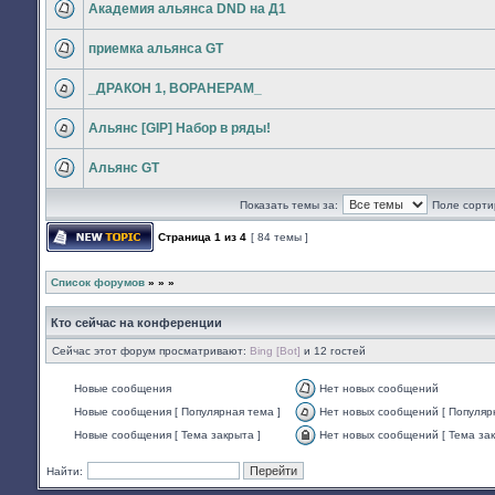
Академия альянса DND на Д1
сообщений
Нет
непрочитанных
приемка альянса GT
сообщений
Нет
непрочитанных
_ДРАКОН 1, ВОРАНЕРАМ_
сообщений
Нет
непрочитанных
Альянс [GIP] Набор в ряды!
сообщений
Нет
непрочитанных
Альянс GT
сообщений
Нет
непрочитанных
Показать темы за:
Поле сорти
сообщений
Страница
1
из
4
[ 84 темы ]
Начать новую тему
Список форумов
»
»
»
Кто сейчас на конференции
Сейчас этот форум просматривают:
Bing [Bot]
и 12 гостей
Новые сообщения
Нет новых сообщений
Нет
Новые сообщения [ Популярная тема ]
Нет новых сообщений [ Популяр
непрочитанных
Нет
сообщений
Новые сообщения [ Тема закрыта ]
Нет новых сообщений [ Тема зак
непрочитанных
Нет
сообщений
непрочитанных
[
Найти:
сообщений
Популярная
[
тема