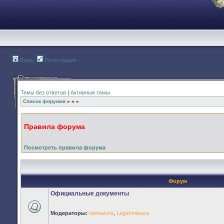
Вход
Регистрация
Темы без ответов
|
Активные темы
Список форумов
»
»
»
Правила форума
Посмотреть правила форума
Форум
Официальные документы
Модераторы:
neonatura
,
Lagshmiwara
Нет
непрочитанных