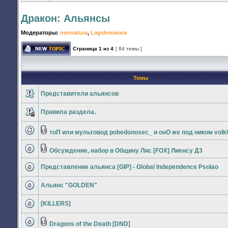
сообщений
Дракон: Альянсы
Модераторы:
neonatura
,
Lagshmiwara
Страница
1
из
4
[ 84 темы ]
Начать
новую
тему
Темы
Представители альянсов
Нет
непрочитанных
Правила раздела.
сообщений
Эта
тема
закрыта,
тоП или мультовод pobedonosec_ и онО же под ником volk
вы
Вложения
Нет
не
непрочитанных
можете
сообщений
Обсуждение, набор в Общину Лис [FOX] Лиенсу Д3
редактировать
Вложения
Нет
и
непрочитанных
оставлять
Представление альянса [GIP] - Global Independence Psolao
сообщений
сообщения
Нет
в
непрочитанных
ней.
Альянс "GOLDEN"
сообщений
Нет
непрочитанных
[KILLERS]
сообщений
Нет
непрочитанных
сообщений
Dragons of the Death [DND]