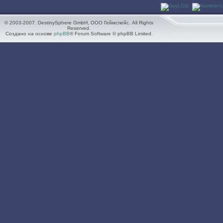
Тема
]
закрыта
]
© 2003-2007. DestinySphere GmbH, ООО Геймспейс. All Rights
Reserved.
Создано на основе
phpBB
® Forum Software © phpBB Limited.