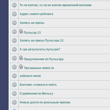
непрочитанных
То ли взятие, то ли не взятие временной волонии
сообщений
Нет
непрочитанных
Адрес нового рейтинга
сообщений
Нет
непрочитанных
Запись на призы
сообщений
Нет
непрочитанных
сообщений
Пульсар 13
Вложения
Нет
непрочитанных
Запись на призы Пульсара 12
сообщений
Нет
непрочитанных
А где результаты пульсра?
сообщений
Нет
непрочитанных
сообщений
Предложения по Пульсару
Вложения
Нет
непрочитанных
сообщений
Три важные новости
Вложения
Нет
непрочитанных
забаньте меня
сообщений
Нет
непрочитанных
Биллинг сломался опять
сообщений
Нет
непрочитанных
О движении по Мельсу
сообщений
Нет
непрочитанных
Новые долги по реальным призам
сообщений
Нет
непрочитанных