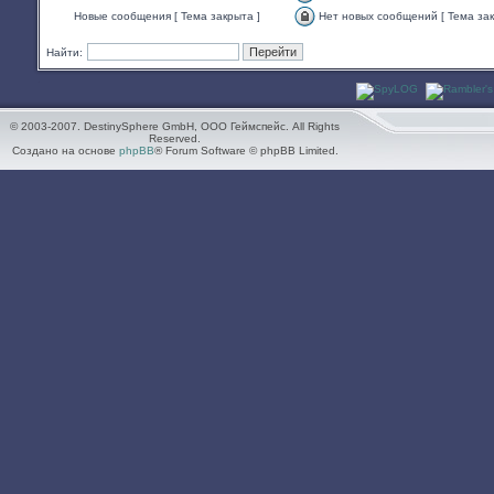
Нет
сообщений
Новые сообщения [ Тема закрыта ]
Нет новых сообщений [ Тема зак
непрочитанных
Нет
сообщений
непрочитанных
[
Найти:
сообщений
Популярная
[
тема
Тема
]
закрыта
]
© 2003-2007. DestinySphere GmbH, ООО Геймспейс. All Rights
Reserved.
Создано на основе
phpBB
® Forum Software © phpBB Limited.