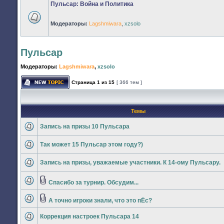
Пульсар: Война и Политика
Модераторы:
Lagshmiwara
,
xzsolo
Нет
непрочитанных
сообщений
Пульсар
Модераторы:
Lagshmiwara
,
xzsolo
Страница
1
из
15
[ 366 тем ]
Начать
новую
тему
Темы
Запись на призы 10 Пульсара
Нет
непрочитанных
Так может 15 Пульсар этом году?)
сообщений
Нет
непрочитанных
Запись на призы, уважаемые участники. К 14-ому Пульсару.
сообщений
Нет
непрочитанных
сообщений
Спасибо за турнир. Обсудим...
Вложения
Нет
непрочитанных
сообщений
А точно игроки знали, что это пЁс?
Вложения
Нет
непрочитанных
Коррекция настроек Пульсара 14
сообщений
Нет