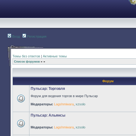
Вход
Регистрация
Темы без ответов
|
Активные темы
Список форумов
»
»
Форум
Пульсар: Торговля
Форум для ведения торгов в мире Пульсар
Нет
Модераторы:
Lagshmiwara
,
xzsolo
непрочитанных
сообщений
Пульсар: Альянсы
Модераторы:
Lagshmiwara
,
xzsolo
Нет
непрочитанных
сообщений