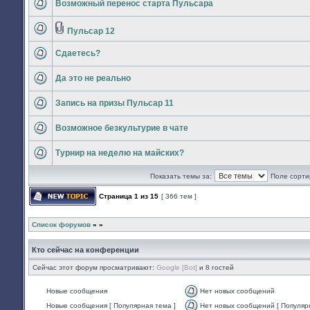
Возможный перенос старта Пульсара
сообщений
Нет
непрочитанных
сообщений
Пульсар 12
Вложения
Нет
непрочитанных
Сдаетесь?
сообщений
Нет
непрочитанных
Да это не реально
сообщений
Нет
непрочитанных
Запись на призы Пульсар 11
сообщений
Нет
непрочитанных
Возможное безкультурие в чате
сообщений
Нет
непрочитанных
Турнир на неделю на майских?
сообщений
Нет
непрочитанных
Показать темы за:
Поле сорти
сообщений
Страница
1
из
15
[ 366 тем ]
Начать новую тему
Список форумов
»
»
Кто сейчас на конференции
Сейчас этот форум просматривают:
Google [Bot]
и 8 гостей
Новые сообщения
Нет новых сообщений
Нет
Новые сообщения [ Популярная тема ]
Нет новых сообщений [ Популяр
непрочитанных