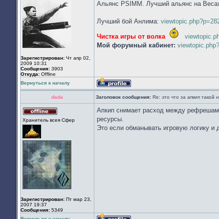
Альянс PSIMM. Лучший альянс на Веса
Лучший бой Анлима:
viewtopic.php?p=2
Чистка игры от волка
viewtopic.
Мой форумный кабинет:
viewtopic.ph
Зарегистрирован:
Чт апр 02,
2009 10:31
Сообщения:
3903
Откуда:
Offline
Вернуться к началу
Профиль
dada
Заголовок сообщения:
Re: это что за апкип такой
Апкип снимает расход между рефрешами.
Не
ресурсы.
Хранитель всея Cфер
в
Это если обманывать игровую логику и д
сети
Зарегистрирован:
Пт мар 23,
2007 19:37
Сообщения:
5349
Вернуться к началу