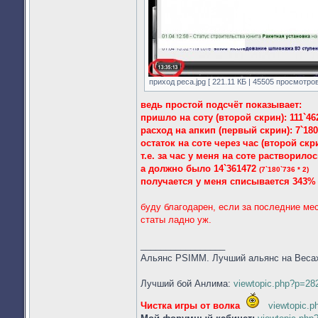
приход реса.jpg [ 221.11 КБ | 45505 просмотров
ведь простой подсчёт показывает:
пришло на соту (второй скрин): 111`46
расход на апкип (первый скрин): 7`180
остаток на соте через час (второй скри
т.е. за час у меня на соте растворило
а должно было 14`361472
(7`180`736 * 2)
получается у меня списывается 343% 
буду благодарен, если за последние мес
статы ладно уж.
_________________
Альянс PSIMM. Лучший альянс на Веса
Лучший бой Анлима:
viewtopic.php?p=2
Чистка игры от волка
viewtopic.