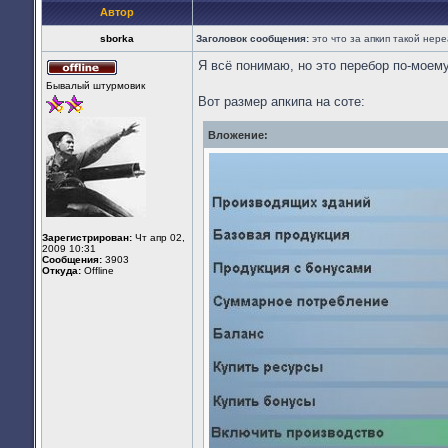
Автор
sborka
Заголовок сообщения:
это что за апкип такой нер
Я всё понимаю, но это перебор по-моему
Не
Бывалый штурмовик
в
Вот размер апкипа на соте:
сети
Вложение:
Зарегистрирован:
Чт апр 02,
2009 10:31
Сообщения:
3903
Откуда:
Offline