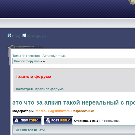
Вход
Регистрация
Темы без ответов
|
Активные темы
Список форумов
»
»
Правила форума
Посмотреть правила форума
это что за апкип такой нереальный с пр
Модераторы:
fentesi
,
Lagshmiwara
,
Разработчики
Страница
1
из
1
[ 7 сообщений ]
Начать новую тему
Ответить на тему
Версия для печати