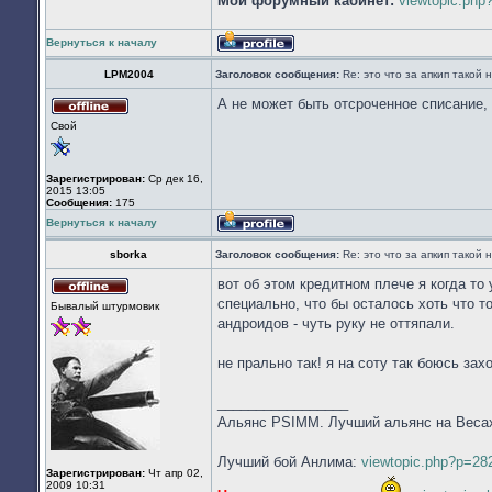
Мой форумный кабинет:
viewtopic.ph
Вернуться к началу
Профиль
LPM2004
Заголовок сообщения:
Re: это что за апкип такой
А не может быть отсроченное списание, н
Не
Свой
в
сети
Зарегистрирован:
Ср дек 16,
2015 13:05
Сообщения:
175
Вернуться к началу
Профиль
sborka
Заголовок сообщения:
Re: это что за апкип такой
вот об этом кредитном плече я когда то 
Не
специально, что бы осталось хоть что т
Бывалый штурмовик
в
андроидов - чуть руку не оттяпали.
сети
не прально так! я на соту так боюсь захо
_________________
Альянс PSIMM. Лучший альянс на Веса
Лучший бой Анлима:
viewtopic.php?p=2
Зарегистрирован:
Чт апр 02,
2009 10:31