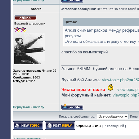
Профиль
sborka
Заголовок сообщения:
Re: это что за апкип такой
Цитата:
Не
Бывалый штурмовик
в
сети
Апкип снимает расход между рефрешам
ресурсы.
Это если обманывать игровую логику и
спасибо за комментарий
_________________
Альянс PSIMM. Лучший альянс на Веса
Зарегистрирован:
Чт апр 02,
2009 10:31
Сообщения:
3903
Лучший бой Анлима:
viewtopic.php?p=2
Откуда:
Offline
Чистка игры от волка
viewtopic.
Мой форумный кабинет:
viewtopic.ph
Вернуться к началу
Профиль
Показать сообщения за:
Поле 
Страница
1
из
1
[ 7 сообщений ]
Начать новую тему
Ответить на тему
Список форумов
»
»