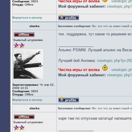
Чистка игры от волка
viewtopic.
Сообщения:
3903
Откуда:
Offline
Мой форумный кабинет:
viewtopic.ph
Вернуться к началу
Профиль
sborka
Заголовок сообщения:
Re: это что за апкип такой
тех. поддержка, тут какие то решения ес
Не
Бывалый штурмовик
в
_________________
сети
Альянс PSIMM. Лучший альянс на Веса
Лучший бой Анлима:
viewtopic.php?p=2
Чистка игры от волка
viewtopic.
Мой форумный кабинет:
viewtopic.ph
Зарегистрирован:
Чт апр 02,
2009 10:31
Сообщения:
3903
Откуда:
Offline
Вернуться к началу
Профиль
sborka
Заголовок сообщения:
Re: это что за апкип такой
харе там по отпускам кататца! напишит
Не
Бывалый штурмовик
в
сети
_________________