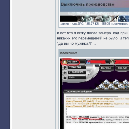
апкип - кад.JPG [ 35.77 КБ | 45505 просмотров 
и вот что я вижу после замера. кад при
никаких его перемещений не было. и теп
"да вы чо мужики?!"...
Вложение: