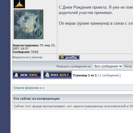
сети
С Днем Рождения проекта. Я уже не пом
родителей участие принимал.
Об мерах (кроме премиума) в связи с э
Зарегистрирован:
Пт мар 23,
2007 19:37
Сообщения:
5349
Вернуться к началу
Профиль
Показать сообщения за:
Поле 
Страница
1
из
1
[ 1 сообщение ]
Начать новую тему
Ответить на тему
Список форумов
»
»
Кто сейчас на конференции
Сейчас этот форум просматривают: нет зарегистрированных пользователей и 20