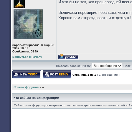
И что бы не так, как прошлогодней песн
сети
Включаем перемирие пораньше, чем в про
Хорошо вам отпраздновать и отдохнуть!
Зарегистрирован:
Пт мар 23,
2007 19:37
Сообщения:
5349
Вернуться к началу
Профиль
Показать сообщения за:
Поле 
Страница
1
из
1
[ 1 сообщение ]
Начать новую тему
Ответить на тему
Список форумов
»
»
Кто сейчас на конференции
Сейчас этот форум просматривают: нет зарегистрированных пользователей и 3 