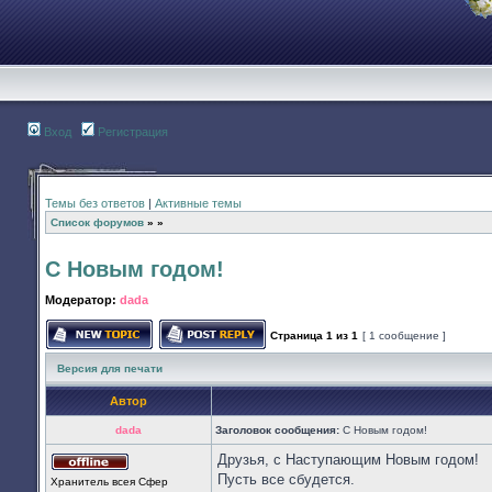
Вход
Регистрация
Темы без ответов
|
Активные темы
Список форумов
»
»
С Новым годом!
Модератор:
dada
Страница
1
из
1
[ 1 сообщение ]
Начать новую тему
Ответить на тему
Версия для печати
Автор
dada
Заголовок сообщения:
С Новым годом!
Друзья, с Наступающим Новым годом!
Не
Пусть все сбудется.
Хранитель всея Cфер
в