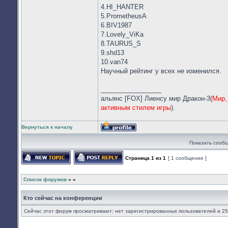
4.HI_HANTER
5.PrometheusA
6.BIV1987
7.Lovely_ViKa
8.TAURUS_S
9.shd13
10.van74
Научный рейтинг у всех не изменился.
_________________
альянс [FOX] Лиенсу мир Дракон-3(
Мир,
активным стилем игры
).
Вернуться к началу
Профиль
Показать сообщ
Страница
1
из
1
[ 1 сообщение ]
Начать новую тему
Ответить на тему
Список форумов
»
»
Кто сейчас на конференции
Сейчас этот форум просматривают: нет зарегистрированных пользователей и 25