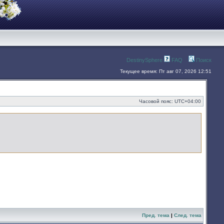
DestinySphere
FAQ
Поиск
Текущее время: Пт авг 07, 2026 12:51
Часовой пояс:
UTC+04:00
Пред. тема
|
След. тема