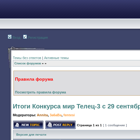
Вход
Регистрация
Темы без ответов
|
Активные темы
Список форумов
»
»
Правила форума
Посмотреть правила форума
Итоги Конкурса мир Телец-3 с 29 сентяб
Модераторы:
Annita
,
3a6aBa
,
fentesi
Страница
1
из
1
[ 1 сообщение ]
Начать новую тему
Ответить на тему
Версия для печати