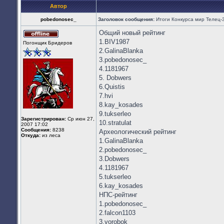
Автор
pobedonosec_
Заголовок сообщения:
Итоги Конкурса мир Телец-3
Общий новый рейтинг
Не
1.BIV1987
Погонщик Бридеров
в
2.GalinaBlanka
сети
3.pobedonosec_
4.1181967
5. Dobwers
6.Quistis
7.hvi
8.kay_kosades
9.tukserleo
Зарегистрирован:
Ср июн 27,
10.stratulat
2007 17:02
Сообщения:
8238
Археологический рейтинг
Откуда:
из леса
1.GalinaBlanka
2.pobedonosec_
3.Dobwers
4.1181967
5.tukserleo
6.kay_kosades
НПС-рейтинг
1.pobedonosec_
2.falcon1103
3.vorobok