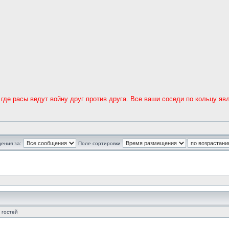
 где расы ведут войну друг против друга. Все ваши соседи по кольцу я
ения за:
Поле сортировки
 гостей