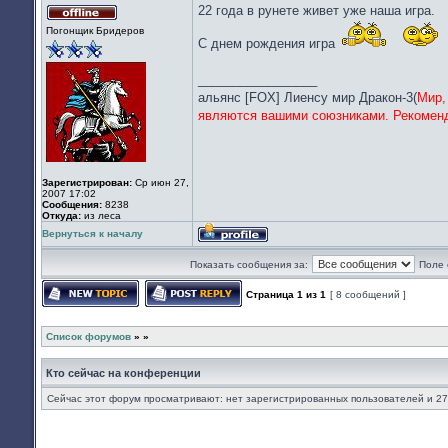
22 года в рунете живет уже наша игра.
Не
Погонщик Бридеров
в
С днем рождения игра
сети
_________________
альянс [FOX] Лиенсу мир Дракон-3(
Мир,
являются вашими союзниками. Рекоменд
Зарегистрирован:
Ср июн 27,
2007 17:02
Сообщения:
8238
Откуда:
из леса
Вернуться к началу
Профиль
Показать сообщения за:
Поле 
Страница
1
из
1
[ 8 сообщений ]
Начать новую тему
Ответить на тему
Список форумов
»
»
Кто сейчас на конференции
Сейчас этот форум просматривают: нет зарегистрированных пользователей и 27