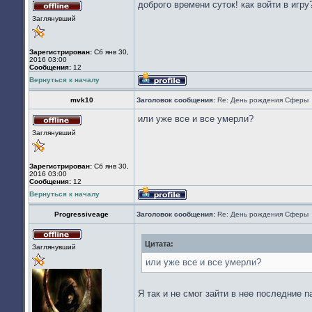
доброго времени суток! как войти в игру
Не
Заглянувший
в
сети
Зарегистрирован:
Сб янв 30,
2016 03:00
Сообщения:
12
Вернуться к началу
Профиль
mvk10
Заголовок сообщения:
Re: День рождения Сферы
или уже все и все умерли?
Не
Заглянувший
в
сети
Зарегистрирован:
Сб янв 30,
2016 03:00
Сообщения:
12
Вернуться к началу
Профиль
Progressiveage
Заголовок сообщения:
Re: День рождения Сферы
Цитата:
Не
Заглянувший
в
сети
или уже все и все умерли?
Я так и не смог зайти в нее последние 