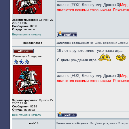
альянс [FOX] Лиенсу мир Дракон-3(
Мир,
являются вашими союзниками. Рекоменд
Зарегистрирован:
Ср июн 27,
2007 17:02
Сообщения:
8238
Откуда:
из леса
Вернуться к началу
Профиль
pobedonosec_
Заголовок сообщения:
Re: День рождения Сферы
18 лет в рунете живет уже наша игра.
Не
Погонщик Бридеров
в
С днем рождения игра
сети
_________________
альянс [FOX] Лиенсу мир Дракон-3(
Мир,
являются вашими союзниками. Рекоменд
Зарегистрирован:
Ср июн 27,
2007 17:02
Сообщения:
8238
Откуда:
из леса
Вернуться к началу
Профиль
mvk10
Заголовок сообщения:
Re: День рождения Сферы