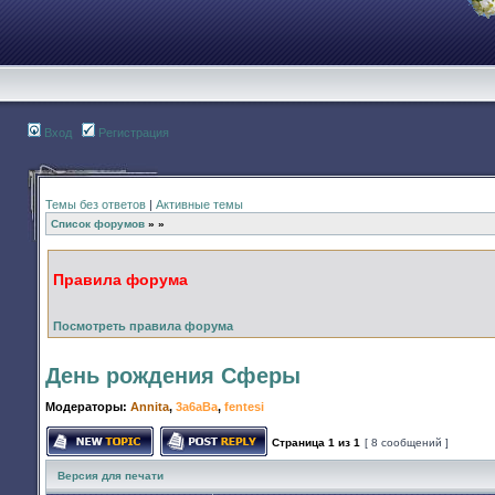
Вход
Регистрация
Темы без ответов
|
Активные темы
Список форумов
»
»
Правила форума
Посмотреть правила форума
День рождения Сферы
Модераторы:
Annita
,
3a6aBa
,
fentesi
Страница
1
из
1
[ 8 сообщений ]
Начать новую тему
Ответить на тему
Версия для печати