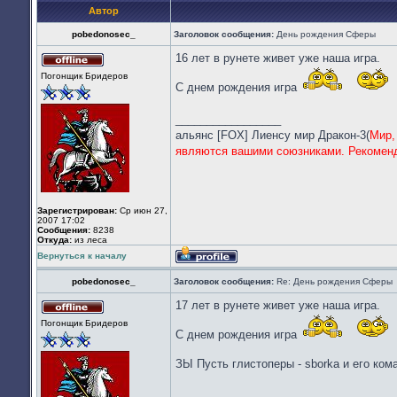
Автор
pobedonosec_
Заголовок сообщения:
День рождения Сферы
16 лет в рунете живет уже наша игра.
Не
Погонщик Бридеров
в
С днем рождения игра
сети
_________________
альянс [FOX] Лиенсу мир Дракон-3(
Мир,
являются вашими союзниками. Рекоменд
Зарегистрирован:
Ср июн 27,
2007 17:02
Сообщения:
8238
Откуда:
из леса
Вернуться к началу
Профиль
pobedonosec_
Заголовок сообщения:
Re: День рождения Сферы
17 лет в рунете живет уже наша игра.
Не
Погонщик Бридеров
в
С днем рождения игра
сети
ЗЫ Пусть глистоперы - sborka и его ком
_________________