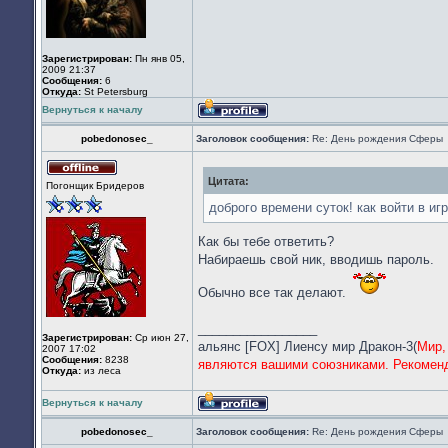
Зарегистрирован:
Пн янв 05,
2009 21:37
Сообщения:
6
Откуда:
St Petersburg
Вернуться к началу
Профиль
pobedonosec_
Заголовок сообщения:
Re: День рождения Сферы
Цитата:
Не
Погонщик Бридеров
в
сети
доброго времени суток! как войти в иг
Как бы тебе ответить?
Набираешь свой ник, вводишь пароль.
Обычно все так делают.
_________________
Зарегистрирован:
Ср июн 27,
альянс [FOX] Лиенсу мир Дракон-3(
Мир,
2007 17:02
Сообщения:
8238
являются вашими союзниками. Рекоменд
Откуда:
из леса
Вернуться к началу
Профиль
pobedonosec_
Заголовок сообщения:
Re: День рождения Сферы