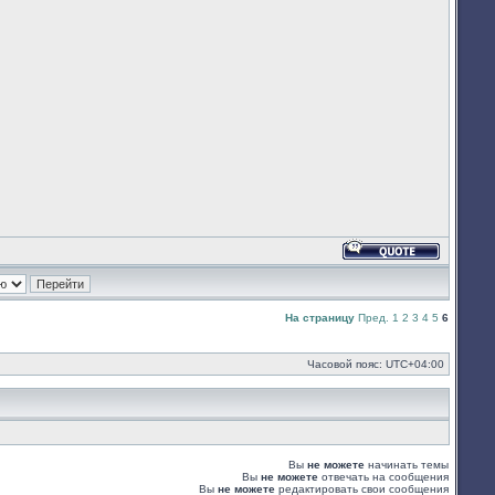
Ответить
с
цитатой
На страницу
Пред.
1
2
3
4
5
6
Часовой пояс:
UTC+04:00
Вы
не можете
начинать темы
Вы
не можете
отвечать на сообщения
Вы
не можете
редактировать свои сообщения