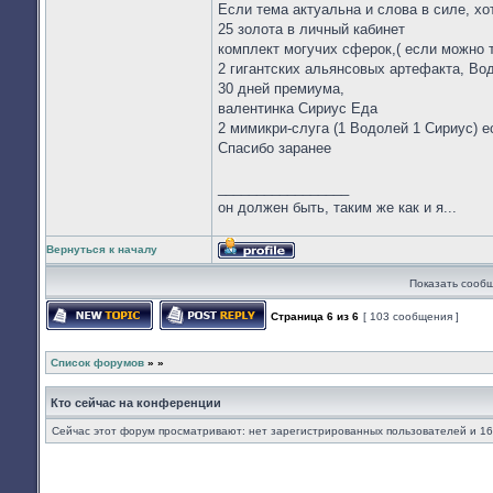
Если тема актуальна и слова в силе, хо
25 золота в личный кабинет
комплект могучих сферок,( если можно т
2 гигантских альянсовых артефакта, Во
30 дней премиума,
валентинка Сириус Еда
2 мимикри-слуга (1 Водолей 1 Сириус) е
Спасибо заранее
_________________
он должен быть, таким же как и я...
Вернуться к началу
Профиль
Показать сообщ
Страница
6
из
6
[ 103 сообщения ]
Начать новую тему
Ответить на тему
Список форумов
»
»
Кто сейчас на конференции
Сейчас этот форум просматривают: нет зарегистрированных пользователей и 16