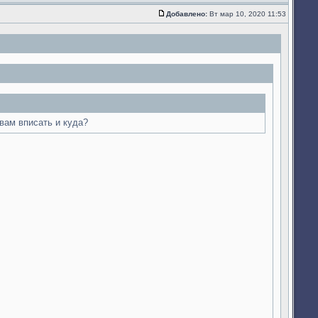
Ответить
с
Добавлено:
Вт мар 10, 2020 11:53
цитатой
Сообщение
 вам вписать и куда?