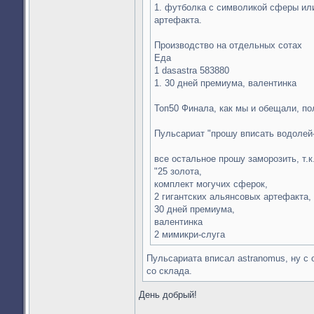
1. футболка с символикой сферы или
артефакта.
Производство на отдельных сотах
Еда
1 dasastra 583880
1. 30 дней премиума, валентинка
Топ50 Финала, как мы и обещали, п
Пульсариат "прошу вписать водолей-
все остальное прошу заморозить, т.к
"25 золота,
комплект могучих сферок,
2 гигантских альянсовых артефакта,
30 дней премиума,
валентинка
2 мимикри-слуга
Пульсариата вписал astranomus, ну с 
со склада.
День добрый!