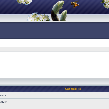
Сообщение
льсара
ельно.