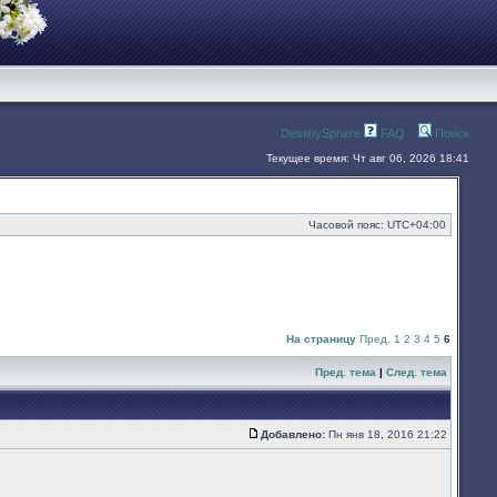
DestinySphere
FAQ
Поиск
Текущее время: Чт авг 06, 2026 18:41
Часовой пояс:
UTC+04:00
На страницу
Пред.
1
2
3
4
5
6
Пред. тема
|
След. тема
Добавлено:
Пн янв 18, 2016 21:22
Сообщение