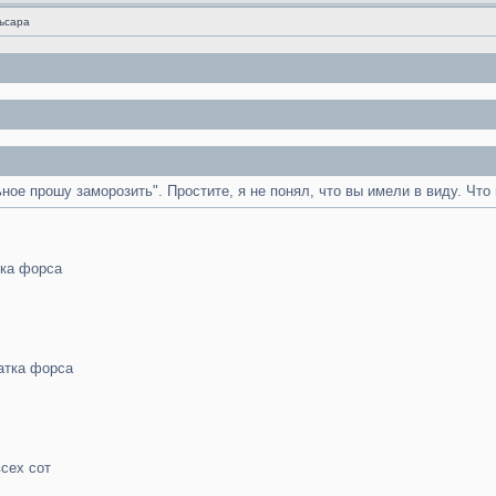
льсара
ьное прошу заморозить". Простите, я не понял, что вы имели в виду. Что
тка форса
атка форса
сех сот