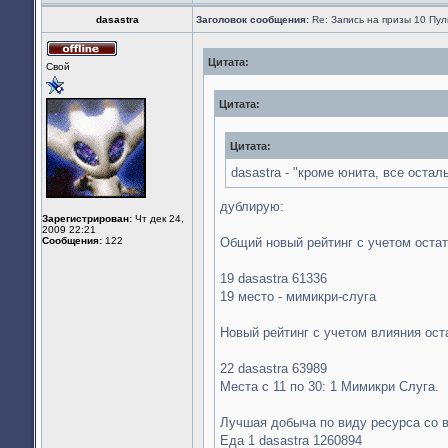
Профиль
dasastra
Заголовок сообщения:
Re: Запись на призы 10 Пу
Цитата:
Не
Свой
в
сети
Цитата:
Цитата:
dasastra - "кроме юнита, все остал
дублирую:
Зарегистрирован:
Чт дек 24,
2009 22:21
Сообщения:
122
Общий новый рейтинг с учетом оста
19 dasastra 61336
19 место - мимикри-слуга
Новый рейтинг с учетом влияния ост
22 dasastra 63989
Места с 11 по 30: 1 Мимикри Слуга.
Лучшая добыча по виду ресурса со в
Еда 1 dasastra 1260894