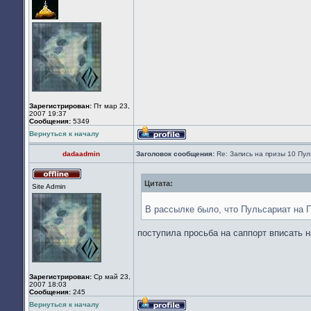
сети
Зарегистрирован:
Пт мар 23,
2007 19:37
Сообщения:
5349
Вернуться к началу
Профиль
dadaadmin
Заголовок сообщения:
Re: Запись на призы 10 Пу
Цитата:
Не
Site Admin
в
сети
В рассылке было, что Пульсариат на П
поступила просьба на саппорт вписать 
Зарегистрирован:
Ср май 23,
2007 18:03
Сообщения:
245
Вернуться к началу