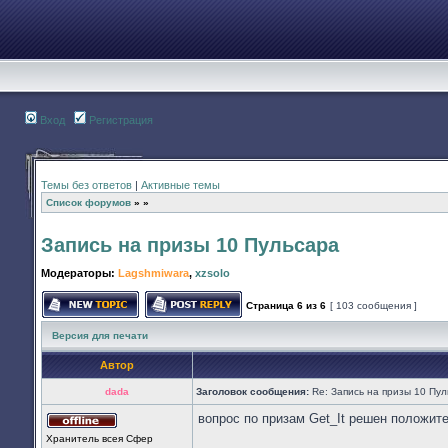
Вход
Регистрация
Темы без ответов
|
Активные темы
Список форумов
»
»
Запись на призы 10 Пульсара
Модераторы:
Lagshmiwara
,
xzsolo
Страница
6
из
6
[ 103 сообщения ]
Начать новую тему
Ответить на тему
Версия для печати
Автор
dada
Заголовок сообщения:
Re: Запись на призы 10 Пу
вопрос по призам Get_It решен положит
Не
Хранитель всея Cфер
в