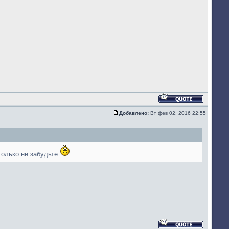
Ответить
с
Добавлено:
Вт фев 02, 2016 22:55
цитатой
Сообщение
только не забудьте