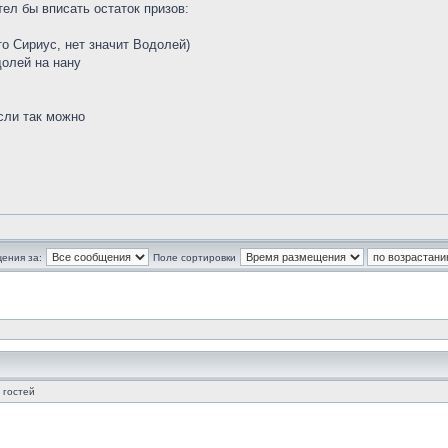
тел бы вписать остаток призов:
о Сириус, нет значит Водолей)
долей на нану
сли так можно
ения за:
Поле сортировки
 гостей