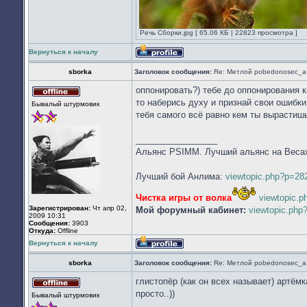
Речь Сборки.jpg [ 65.06 КБ | 22823 просмотра ]
Вернуться к началу
Профиль
sborka
Заголовок сообщения:
Re: Метлой pobedonosec_а 
оппонировать?) тебе до оппонирования к
Не
то наберись духу и признай свои ошибки
Бывалый штурмовик
в
тебя самого всё равно кем ты вырастиш
сети
_________________
Альянс PSIMM. Лучший альянс на Веса
Лучший бой Анлима:
viewtopic.php?p=2
Чистка игры от волка
viewtopic.
Зарегистрирован:
Чт апр 02,
Мой форумный кабинет:
viewtopic.ph
2009 10:31
Сообщения:
3903
Откуда:
Offline
Вернуться к началу
Профиль
sborka
Заголовок сообщения:
Re: Метлой pobedonosec_а 
глистопёр (как он всех называет) артёмк
Не
просто..))
Бывалый штурмовик
в