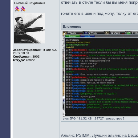
Не
отвечать в стиле "если бы вы меня попр
Бывалый штурмовик
в
сети
гоните его в шее и под жопу. толку от ег
Вложения:
Зарегистрирован:
Чт апр 02,
2009 10:31
Сообщения:
3903
Откуда:
Offline
pios.JPG [ 81.52 КБ | 24727 просмотров ]
_________________
Альянс PSIMM. Лучший альянс на Веса