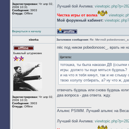
Зарегистрирован:
Чт апр 02,
Лучший бой Анлима:
viewtopic.php?p=2
2009 10:31
Сообщения:
3903
Откуда:
Offline
Чистка игры от волка
viewtopic.
Мой форумный кабинет:
viewtopic.ph
Вернуться к началу
Профиль
sborka
Заголовок сообщения:
Re: Метлой pobedonosec_а 
пёс под ником pobedonosec_, врать не н
Не
Бывалый штурмовик
в
Цитата:
сети
тотошка, ты была наказан ДВ (ссылки 
игры. должго ты еще мяться будешь?
и на что я тебя кинул, так и не слышу
твою холупу отбирать, а? ну что ж, д
отвечать будешь или снова будешь юлит
два вопроса - два ответа. жду.
Зарегистрирован:
Чт апр 02,
2009 10:31
Сообщения:
3903
_________________
Откуда:
Offline
Альянс PSIMM. Лучший альянс на Веса
Лучший бой Анлима:
viewtopic.php?p=2