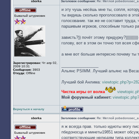
sborka
Заголовок сообщения:
Re: Метлой pobedonosec_а 
и эту чушь несёшь мне ты, сопля, котору
Не
ты видишь сколько проголосовало в это
Бывалый штурмовик
в
голосование. так же не составит труда
сети
паршивым игроков, способным только ра
зависть?)) почёт этому придурку?))))))))
голову, вот в этом он точно топ всея сфе
а мне вот больше интересно почему ты т
Зарегистрирован:
Чт апр 02,
_________________
2009 10:31
Сообщения:
3903
Альянс PSIMM. Лучший альянс на Веса
Откуда:
Offline
Лучший бой Анлима:
viewtopic.php?p=2
Чистка игры от волка
viewtopic.
Мой форумный кабинет:
viewtopic.ph
Вернуться к началу
Профиль
sborka
Заголовок сообщения:
Re: Метлой pobedonosec_а 
я ж всегда прав. только идиоты могу пи
Не
пбедоносца и минеты19851 может обсужд
Бывалый штурмовик
в
соответствующие нелюдям типа коллект
сети