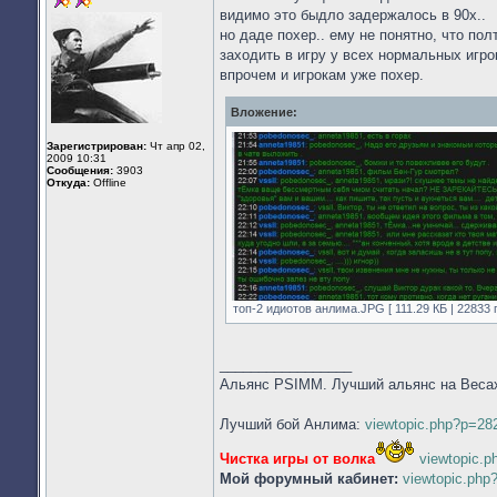
видимо это быдло задержалось в 90х..
но даде похер.. ему не понятно, что по
заходить в игру у всех нормальных игро
впрочем и игрокам уже похер.
Вложение:
Зарегистрирован:
Чт апр 02,
2009 10:31
Сообщения:
3903
Откуда:
Offline
топ-2 идиотов анлима.JPG [ 111.29 КБ | 22833 
_________________
Альянс PSIMM. Лучший альянс на Веса
Лучший бой Анлима:
viewtopic.php?p=2
Чистка игры от волка
viewtopic.
Мой форумный кабинет:
viewtopic.ph