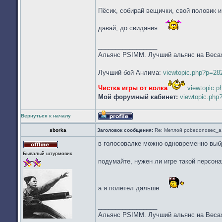
Пёсик, собирай вещички, свой половик 
давай, до свидания
_________________
Альянс PSIMM. Лучший альянс на Веса
Лучший бой Анлима:
viewtopic.php?p=2
Чистка игры от волка
viewtopic.
Мой форумный кабинет:
viewtopic.ph
Вернуться к началу
Профиль
sborka
Заголовок сообщения:
Re: Метлой pobedonosec_а 
в голосовалке можно одновременно выбр
Не
Бывалый штурмовик
в
подумайте, нужен ли игре такой персона
сети
а я полетел дальше
_________________
Альянс PSIMM. Лучший альянс на Веса