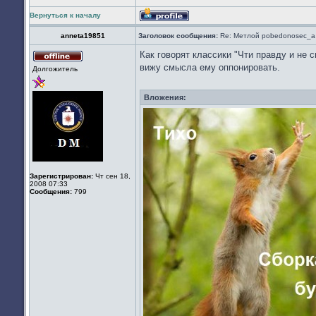
Вернуться к началу
Профиль
anneta19851
Заголовок сообщения:
Re: Метлой pobedonosec_а 
Как говорят классики "Чти правду и не 
Не
вижу смысла ему оппонировать.
Долгожитель
в
сети
Вложения:
Зарегистрирован:
Чт сен 18,
2008 07:33
Сообщения:
799