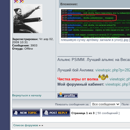
сети
Вложение:
Зарегистрирован:
Чт апр 02,
плешивую сучку артёмку загнали в угол)).jpg [
2009 10:31
Сообщения:
3903
Откуда:
Offline
_________________
Альянс PSIMM. Лучший альянс на Веса
Лучший бой Анлима:
viewtopic.php?p=2
Чистка игры от волка
viewtopic.
Мой форумный кабинет:
viewtopic.ph
Вернуться к началу
Профиль
Показать сообщения за:
Поле 
Страница
1
из
3
[ 50 сообщений ]
Начать новую тему
Ответить на тему
Список форумов
»
»