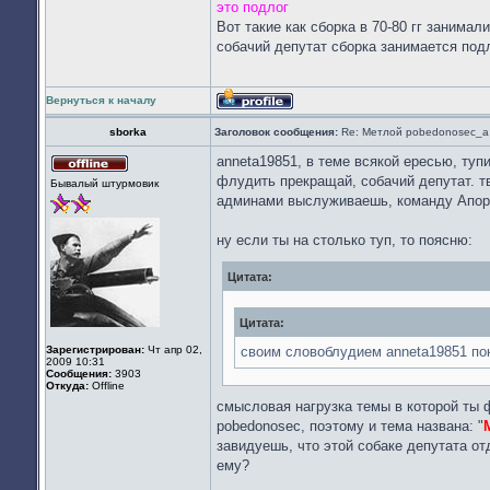
это подлог
Вот такие как сборка в 70-80 гг занимал
собачий депутат сборка занимается под
Вернуться к началу
Профиль
sborka
Заголовок сообщения:
Re: Метлой pobedonosec_а 
anneta19851, в теме всякой ересью, тупи
Не
флудить прекращай, собачий депутат. т
Бывалый штурмовик
в
админами выслуживаешь, команду Апорт
сети
ну если ты на столько туп, то поясню:
Цитата:
Цитата:
Зарегистрирован:
Чт апр 02,
своим словоблудием anneta19851 пок
2009 10:31
Сообщения:
3903
Откуда:
Offline
смысловая нагрузка темы в которой ты 
pobedonosec, поэтому и тема названа: "
завидуешь, что этой собаке депутата о
ему?