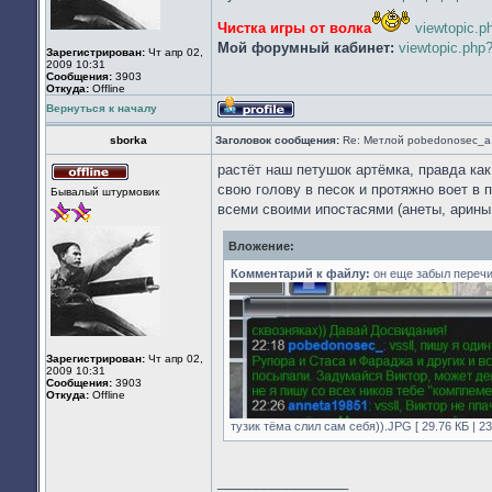
Чистка игры от волка
viewtopic.
Мой форумный кабинет:
viewtopic.ph
Зарегистрирован:
Чт апр 02,
2009 10:31
Сообщения:
3903
Откуда:
Offline
Вернуться к началу
Профиль
sborka
Заголовок сообщения:
Re: Метлой pobedonosec_а 
растёт наш петушок артёмка, правда как
Не
свою голову в песок и протяжно воет в 
Бывалый штурмовик
в
всеми своими ипостасями (анеты, арины и
сети
Вложение:
Комментарий к файлу:
он еще забыл перечис
Зарегистрирован:
Чт апр 02,
2009 10:31
Сообщения:
3903
Откуда:
Offline
тузик тёма слил сам себя)).JPG [ 29.76 КБ | 2
_________________