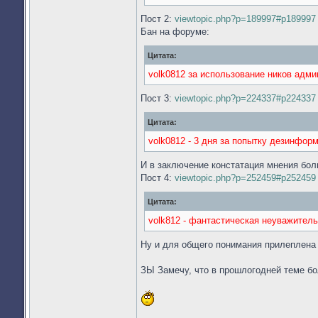
Пост 2:
viewtopic.php?p=189997#p189997
Бан на форуме:
Цитата:
volk0812 за использование ников адм
Пост 3:
viewtopic.php?p=224337#p224337
Цитата:
volk0812 - 3 дня за попытку дезинфор
И в заключение констатация мнения бо
Пост 4:
viewtopic.php?p=252459#p252459
Цитата:
volk812 - фантастическая неуважитель
Ну и для общего понимания прилеплена г
ЗЫ Замечу, что в прошлогодней теме бол