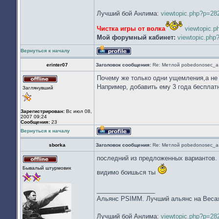
Лучший бой Анлима:
viewtopic.php?p=2
Чистка игры от волка
viewtopic.
Мой форумный кабинет:
viewtopic.ph
Вернуться к началу
Профиль
erinter07
Заголовок сообщения:
Re: Метлой pobedonosec_а 
Почему же только одни ущемления,а не
Не
Например, добавить ему 3 года бесплат
Заглянувший
в
сети
Зарегистрирован:
Вс июл 08,
2007 09:24
Сообщения:
23
Вернуться к началу
Профиль
sborka
Заголовок сообщения:
Re: Метлой pobedonosec_а 
последний из предложенных вариантов. 
Не
Бывалый штурмовик
в
видимо боишься ты
сети
_________________
Альянс PSIMM. Лучший альянс на Веса
Лучший бой Анлима:
viewtopic.php?p=2