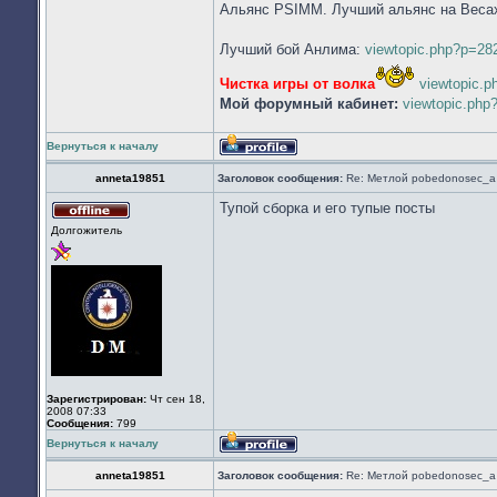
Альянс PSIMM. Лучший альянс на Веса
Лучший бой Анлима:
viewtopic.php?p=2
Чистка игры от волка
viewtopic.
Мой форумный кабинет:
viewtopic.ph
Вернуться к началу
Профиль
anneta19851
Заголовок сообщения:
Re: Метлой pobedonosec_а 
Тупой сборка и его тупые посты
Не
Долгожитель
в
сети
Зарегистрирован:
Чт сен 18,
2008 07:33
Сообщения:
799
Вернуться к началу
Профиль
anneta19851
Заголовок сообщения:
Re: Метлой pobedonosec_а 