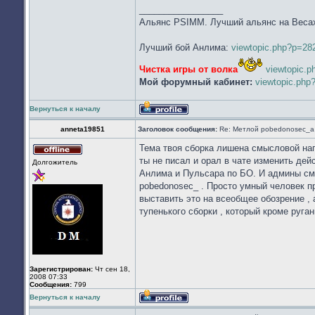
_________________
Альянс PSIMM. Лучший альянс на Веса
Лучший бой Анлима:
viewtopic.php?p=2
Чистка игры от волка
viewtopic.
Мой форумный кабинет:
viewtopic.ph
Вернуться к началу
Профиль
anneta19851
Заголовок сообщения:
Re: Метлой pobedonosec_а 
Тема твоя сборка лишена смысловой наг
Не
ты не писал и орал в чате изменить дей
Долгожитель
в
Анлима и Пульсара по БО. И админы смо
сети
pobedonosec_ . Просто умный человек пр
выставить это на всеобщее обозрение , а
тупенького сборки , который кроме руган
Зарегистрирован:
Чт сен 18,
2008 07:33
Сообщения:
799
Вернуться к началу
Профиль