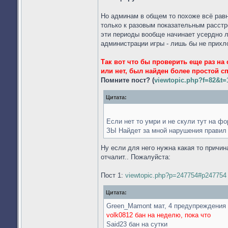
Но админам в общем то похоже всё равн
только к разовым показательным расст
эти периоды вообще начинает усердно л
администрации игры - лишь бы не прихл
Так вот что бы проверить еще раз на
или нет, был найден более простой с
Помните пост? (
viewtopic.php?f=82&t=
Цитата:
Если нет то умри и не скули тут на ф
ЗЫ Найдет за мной нарушения правил в
Ну если для него нужна какая то причин
отчалит.. Пожалуйста:
Пост 1:
viewtopic.php?p=247754#p247754
Цитата:
Green_Mamont мат, 4 предупреждения 
volk0812 бан на неделю, пока что
Said23 бан на сутки