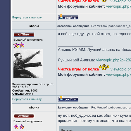
Чистка игры от волка
viewtopic.
Мой форумный кабинет:
viewtopic.ph
Вернуться к началу
Профиль
sborka
Заголовок сообщения:
Re: Метлой pobedonosec_а 
я всё еще жду тут твой ответ, по_едоно
Не
Бывалый штурмовик
в
_________________
сети
Альянс PSIMM. Лучший альянс на Веса
Лучший бой Анлима:
viewtopic.php?p=2
Чистка игры от волка
viewtopic.
Мой форумный кабинет:
viewtopic.ph
Зарегистрирован:
Чт апр 02,
2009 10:31
Сообщения:
3903
Откуда:
Offline
Вернуться к началу
Профиль
sborka
Заголовок сообщения:
Re: Метлой pobedonosec_а 
ну вот, поб_едоносец как обычно - куча 
Не
промямлит. потому что знает, что если р
Бывалый штурмовик
в
сети
Цитата: