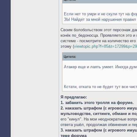
Если нет то умри и не скули тут на ф
ЗЫ Найдет за мной нарушения правил в
Своим болобольством этот персонаж дав
конёк по_бедоносца. Проявляется это и
системе - посмотрите на количество его
этому (
viewtopic.php?f=85&t=17299&p=2
Цитата:
Атакер еще и лаять умеет. Иногда ду
Кстати, отката то не будет тут все чи
Я предлагаю:
1. забанить этого тролля на форуме.
2. наказать штрафом (с игрового иму
мультоводстве, ситтинге, обмане и по
его "кинул". На мои неоднократные вопр
ответа ушёл, продолжая обвинения и пе
3. наказать штрафом (с игрового имущ
теме форума