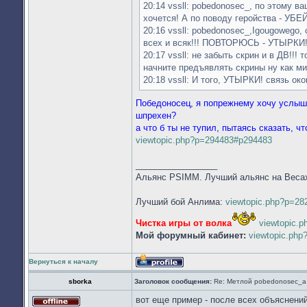
20:14 vssll: pobedonosec_, по этому 
хочется! А по поводу геройства - УБ
20:16 vssll: pobedonosec_,Igougowego
всех и всяк!!! ПОВТОРЮСЬ - УТЫРКИ!
20:17 vssll: не забыть скрин и в ДВ!!!
начните предъявлять скрины ну как м
20:18 vssll: И того, УТЫРКИ! связь 
Победоносец, я попрежнему хочу услыша
шпрехен?
а что б ты не тупил, пытаясь сказать, ч
viewtopic.php?p=294483#p294483
_________________
Альянс PSIMM. Лучший альянс на Веса
Лучший бой Анлима:
viewtopic.php?p=2
Чистка игры от волка
viewtopic.
Мой форумный кабинет:
viewtopic.ph
Вернуться к началу
Профиль
sborka
Заголовок сообщения:
Re: Метлой pobedonosec_а 
вот еще пример - после всех объяснени