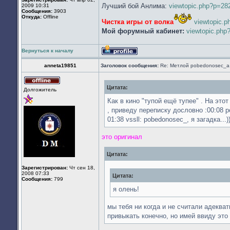
Лучший бой Анлима:
viewtopic.php?p=2
2009 10:31
Сообщения:
3903
Откуда:
Offline
Чистка игры от волка
viewtopic.
Мой форумный кабинет:
viewtopic.ph
Вернуться к началу
Профиль
anneta19851
Заголовок сообщения:
Re: Метлой pobedonosec_а 
Цитата:
Не
Долгожитель
в
сети
Как в кино "тупой ещё тупее" . На этот
, приведу переписку дословно :00:08 po
01:38 vssll: pobedonosec_, я загадка...)
это оригинал
Цитата:
Зарегистрирован:
Чт сен 18,
2008 07:33
Цитата:
Сообщения:
799
я олень!
мы тебя ни когда и не считали адеква
привыкать конечно, но имей ввиду это