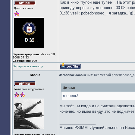
Как в кино "тупой ещё тупее" . На этот р
Не
приведу переписку дословно :00:08 pobed
Долгожитель
в
01:38 vssll: pobedonosec_, я загадка...)))
сети
Зарегистрирован:
Чт сен 18,
2008 07:33
Сообщения:
799
Вернуться к началу
Профиль
sborka
Заголовок сообщения:
Re: Метлой pobedonosec_а 
Цитата:
Не
Бывалый штурмовик
в
сети
я олень!
мы тебя ни когда и не считали адекват
конечно, но имей ввиду это не поднимет
_________________
Альянс PSIMM. Лучший альянс на Веса
Зарегистрирован:
Чт апр 02,