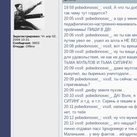
19:59 pobedonosec_: vssll, А что ты д
так чему тут гордится?
20:05 vssll: pobedonosec_, а где у ме
педафилическо-настроенно-маниакальн
проблеммы! ПИШИ В ДВ!
20:06 vssll: pobedonosec_, но ты как 
Зарегистрирован:
Чт апр 02,
2009 10:31
путем увел ее , ушел из алла и НЕ ВЕ
Сообщения:
3903
20:08 pobedonosec_: vssll, вот ты вре
Откуда:
Offline
20:08 vssll: pobedonosec_, ну ты ваще
для удовольствия, не как не для вашего
ТЬМА МУЛЬТОВ И ТЬМА СИТИНГА!
20:09 vssll: pobedonosec_, даже мулто
выкупил, вы быринько уничтодали...
20:09 pobedonosec_: vssll, ты сейчас
спригиваешь?
20:09 vssll: дюфу земля пухом...
20:10 vssll: pobedonosec_, ДА! Волк, 
СИТИНГ и т.д. и т.п. Скринь и пишим в
20:11 pobedonosec_: vssll, напиши на 
нет, то тебя
20:12 pobedonosec_: vssll, ну что муж
20:12 vssll: pobedonosec_, иго чищ
лично отдавал пасс Igougowego и ток 
Маленькие... у мну фактов... абгадите