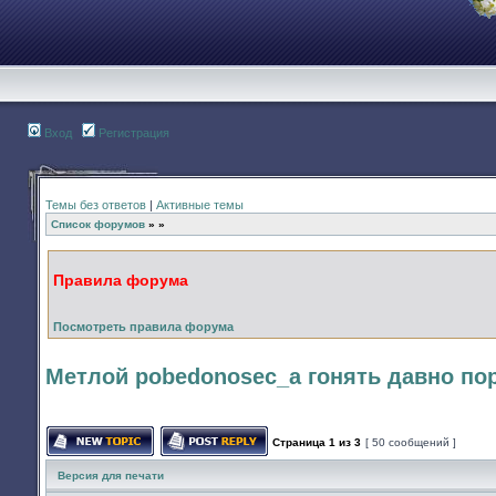
Вход
Регистрация
Темы без ответов
|
Активные темы
Список форумов
»
»
Правила форума
Посмотреть правила форума
Метлой pobedonosec_а гонять давно по
Страница
1
из
3
[ 50 сообщений ]
Начать новую тему
Ответить на тему
Версия для печати