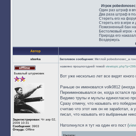
Игрок pobedonosec
Один раз штраф в вп
Два раза штраф в по
Стереть его на фору
Стереть его в игре и
Пожизненный бан на 
Бестолковый игрок - 
Природа его наказал
Воздержусь
Автор
sborka
Заголовок сообщения:
Метлой pobedonosec_а гоня
навеяно прошлогодней темой
viewtopic.php?p=28
Не
Бывалый штурмовик
в
Вот уже несколько лет все видят юного
сети
Раньше он именовался volk0812 (иногда 
Переименовывался он, когда остался пра
Видимо трупы и мульты единогласно про
Сразу отмечу, что называть его победо
считаю что этот ник он не заработал, а
писал, что называть его выбранным ник
Зарегистрирован:
Чт апр 02,
2009 10:31
Натолкнулся я тут на один его пост (
vie
Сообщения:
3903
Откуда:
Offline
Цитата: